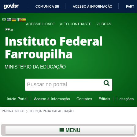
COMUNICA BR
ACESSO À INFORMAÇÃO
PARTI
IR
PARA
ACESSIBILIDADE
ALTO CONTRASTE
VLIBRAS
O
IFFar
CONTEÚDO
Instituto Federal
Farroupilha
MINISTÉRIO DA EDUCAÇÃO
Início Portal
Acesso à Informação
Contatos
Editais
Licitações
PÁGINA INICIAL
>
LICENÇA PARA CAPACITAÇÃO
MENU