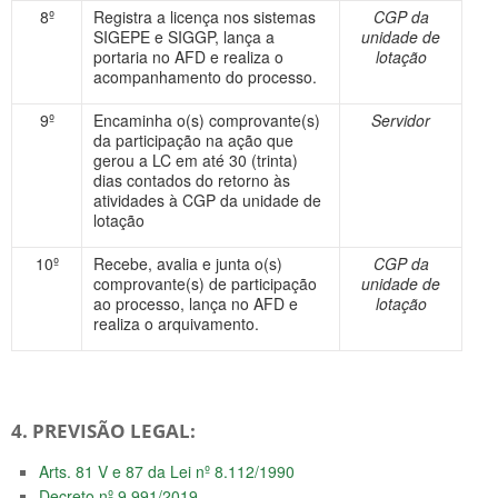
8º
Registra a licença nos sistemas
CGP da
SIGEPE e SIGGP, lança a
unidade de
portaria no AFD e realiza o
lotação
acompanhamento do processo.
9º
Encaminha o(s) comprovante(s)
Servidor
da participação na ação que
gerou a LC em até 30 (trinta)
dias contados do retorno às
atividades à CGP da unidade de
lotação
10º
Recebe, avalia e junta o(s)
CGP da
comprovante(s) de participação
unidade de
ao processo, lança no AFD e
lotação
realiza o arquivamento.
4. PREVISÃO LEGAL:
Arts. 81 V e 87 da Lei nº 8.112/1990
Decreto nº 9.991/2019