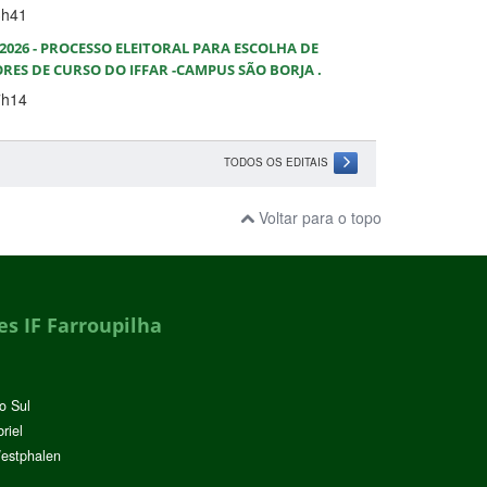
3h41
/2026 - PROCESSO ELEITORAL PARA ESCOLHA DE
S DE CURSO DO IFFAR -CAMPUS SÃO BORJA .
7h14
TODOS OS EDITAIS
Voltar para o topo
s IF Farroupilha
o Sul
riel
Westphalen