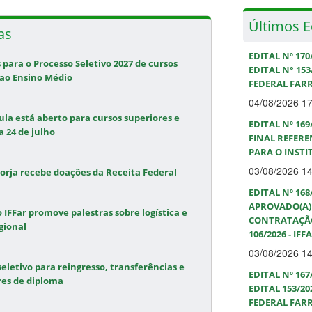
Últimos E
as
EDITAL Nº 17
s para o Processo Seletivo 2027 de cursos
EDITAL N° 153
 ao Ensino Médio
FEDERAL FAR
04/08/2026 1
ula está aberto para cursos superiores e
EDITAL Nº 16
 24 de julho
FINAL REFEREN
PARA O INSTI
03/08/2026 1
Borja recebe doações da Receita Federal
EDITAL Nº 16
APROVADO(A) 
o IFFar promove palestras sobre logística e
CONTRATAÇÃO
gional
106/2026 - IF
03/08/2026 1
seletivo para reingresso, transferências e
EDITAL Nº 16
res de diploma
EDITAL 153/2
FEDERAL FARR