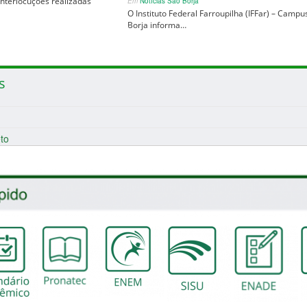
interlocuções realizadas
Em
Notícias São Borja
O Instituto Federal Farroupilha (IFFar) – Campu
Borja informa…
s
to