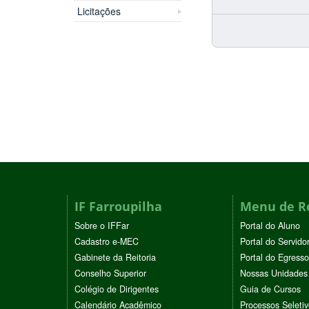
Licitações
IF Farroupilha
Menu de R
Sobre o IFFar
Portal do Aluno
Cadastro e-MEC
Portal do Servido
Gabinete da Reitoria
Portal do Egresso
Conselho Superior
Nossas Unidades
Colégio de Dirigentes
Guia de Cursos
Calendário Acadêmico
Processos Seleti