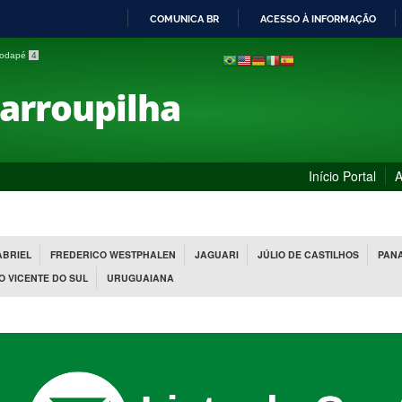
COMUNICA BR
ACESSO À INFORMAÇÃO
IR
 rodapé
4
PARA
O
Farroupilha
CONTEÚDO
Início Portal
A
ABRIEL
FREDERICO WESTPHALEN
JAGUARI
JÚLIO DE CASTILHOS
PAN
O VICENTE DO SUL
URUGUAIANA