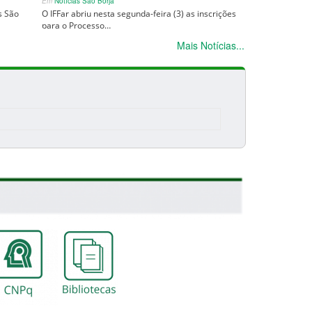
Em
Notícias São Borja
s São
O IFFar abriu nesta segunda-feira (3) as inscrições
para o Processo…
Mais Notícias...