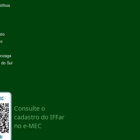
tilhos
sto
lo
onzaga
 do Sul