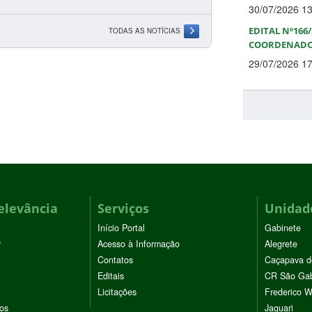
30/07/2026 1
EDITAL Nº166
TODAS AS NOTÍCIAS
COORDENADORE
29/07/2026 1
elevância
Serviços
Unidade
Início Portal
Gabinete
r
Acesso à Informação
Alegrete
Contatos
Caçapava d
Editais
CR São Gab
Licitações
Frederico 
vos
Jaguari