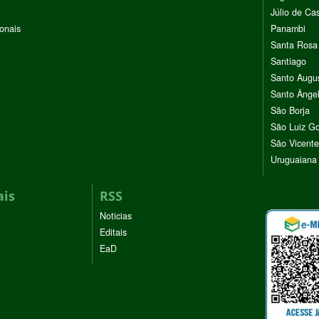
Júlio de Cas
ionais
Panambi
Santa Rosa
Santiago
Santo Augu
Santo Ânge
São Borja
São Luiz G
São Vicente
Uruguaiana
ais
RSS
Noticias
Editais
EaD