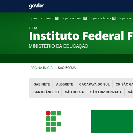
Ir para o conteúdo
1
Ir para o menu
2
Ir para a busca
3
Ir para o
IFFar
Instituto Federal 
MINISTÉRIO DA EDUCAÇÃO
PÁGINA INICIAL
>
SÃO BORJA
GABINETE
ALEGRETE
CAÇAPAVA DO SUL
CR SÃO G
SANTO ÂNGELO
SÃO BORJA
SÃO LUIZ GONZAGA
SÃ