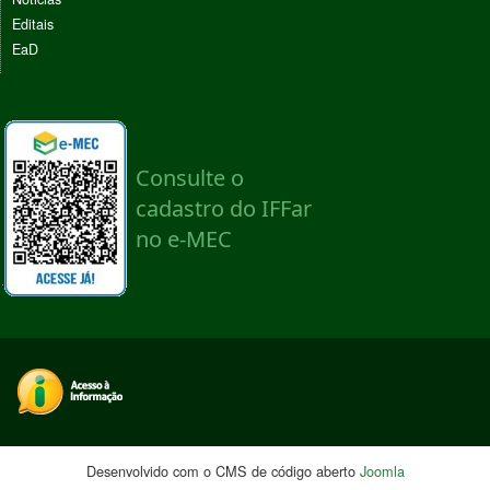
Editais
EaD
Desenvolvido com o CMS de código aberto
Joomla