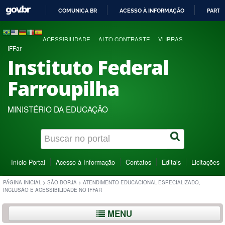
COMUNICA BR
ACESSO À INFORMAÇÃO
PARTI
IR
PARA
ACESSIBILIDADE
ALTO CONTRASTE
VLIBRAS
O
IFFar
CONTEÚDO
Instituto Federal
Farroupilha
MINISTÉRIO DA EDUCAÇÃO
Início Portal
Acesso à Informação
Contatos
Editais
Licitações
PÁGINA INICIAL
>
SÃO BORJA
>
ATENDIMENTO EDUCACIONAL ESPECIALIZADO,
INCLUSÃO E ACESSIBILIDADE NO IFFAR
MENU