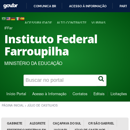
COMUNICA BR
ACESSO À INFORMAÇÃO
PARTI
IR
PARA
ACESSIBILIDADE
ALTO CONTRASTE
VLIBRAS
O
IFFar
CONTEÚDO
Instituto Federal
Farroupilha
MINISTÉRIO DA EDUCAÇÃO
Início Portal
Acesso à Informação
Contatos
Editais
Licitações
PÁGINA INICIAL
>
JÚLIO DE CASTILHOS
GABINETE
ALEGRETE
CAÇAPAVA DO SUL
CR SÃO GABRIEL
FREDERICO WESTPHALEN
JAGUARI
JÚLIO DE CASTILHOS