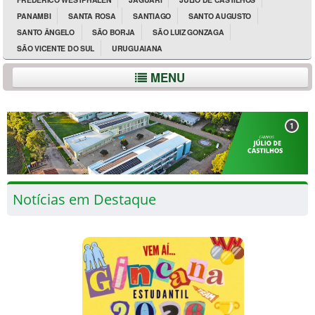
PANAMBI
SANTA ROSA
SANTIAGO
SANTO AUGUSTO
SANTO ÂNGELO
SÃO BORJA
SÃO LUIZ GONZAGA
SÃO VICENTE DO SUL
URUGUAIANA
MENU
1
Notícias em Destaque