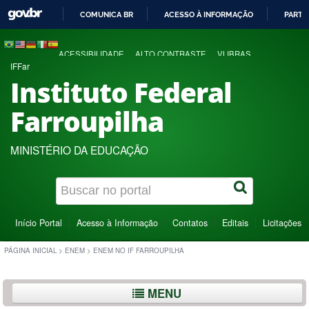
COMUNICA BR
ACESSO À INFORMAÇÃO
PARTI
IR
PARA
ACESSIBILIDADE
ALTO CONTRASTE
VLIBRAS
O
IFFar
CONTEÚDO
Instituto Federal
Farroupilha
MINISTÉRIO DA EDUCAÇÃO
Início Portal
Acesso à Informação
Contatos
Editais
Licitações
PÁGINA INICIAL
>
ENEM
>
ENEM NO IF FARROUPILHA
MENU