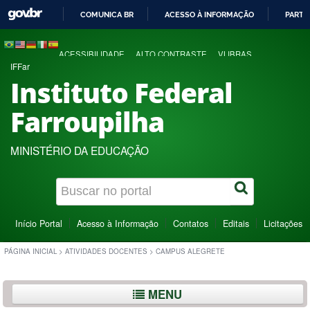
COMUNICA BR
ACESSO À INFORMAÇÃO
PARTI
IR
PARA
ACESSIBILIDADE
ALTO CONTRASTE
VLIBRAS
O
IFFar
CONTEÚDO
Instituto Federal
Farroupilha
MINISTÉRIO DA EDUCAÇÃO
Início Portal
Acesso à Informação
Contatos
Editais
Licitações
PÁGINA INICIAL
>
ATIVIDADES DOCENTES
>
CAMPUS ALEGRETE
MENU