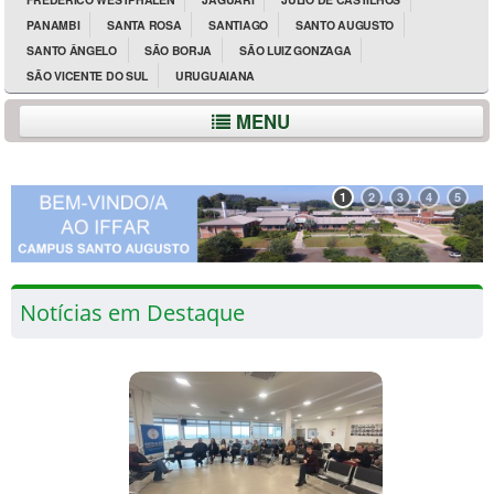
PANAMBI
SANTA ROSA
SANTIAGO
SANTO AUGUSTO
SANTO ÂNGELO
SÃO BORJA
SÃO LUIZ GONZAGA
SÃO VICENTE DO SUL
URUGUAIANA
MENU
1
2
3
4
5
Notícias em Destaque