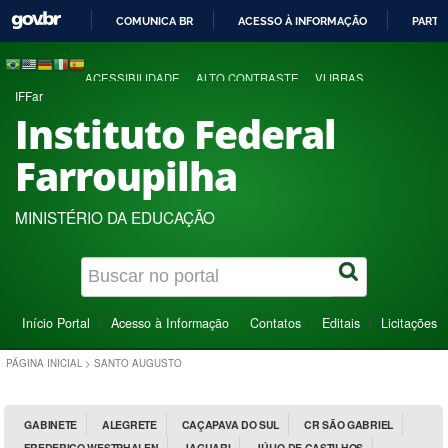
COMUNICA BR
ACESSO À INFORMAÇÃO
PARTI
IR
PARA
ACESSIBILIDADE
ALTO CONTRASTE
VLIBRAS
O
IFFar
CONTEÚDO
Instituto Federal
Farroupilha
MINISTÉRIO DA EDUCAÇÃO
Início Portal
Acesso à Informação
Contatos
Editais
Licitações
PÁGINA INICIAL
>
SANTO AUGUSTO
GABINETE
ALEGRETE
CAÇAPAVA DO SUL
CR SÃO GABRIEL
FREDERICO WESTPHALEN
JAGUARI
JÚLIO DE CASTILHOS