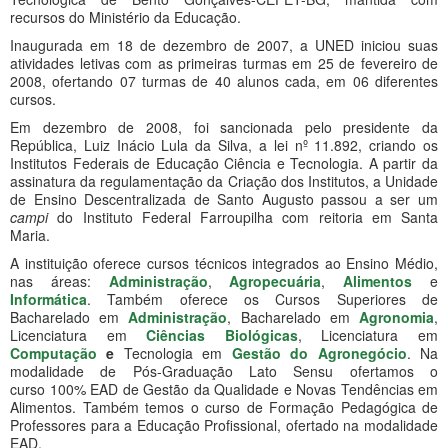
recursos do Ministério da Educação.
Inaugurada em 18 de dezembro de 2007, a UNED iniciou suas
atividades letivas com as primeiras turmas em 25 de fevereiro de
2008, ofertando 07 turmas de 40 alunos cada, em 06 diferentes
cursos.
Em dezembro de 2008, foi sancionada pelo presidente da
República, Luiz Inácio Lula da Silva, a lei nº 11.892, criando os
Institutos Federais de Educação Ciência e Tecnologia. A partir da
assinatura da regulamentação da Criação dos Institutos, a Unidade
de Ensino Descentralizada de Santo Augusto passou a ser um
campi
do Instituto Federal Farroupilha com reitoria em Santa
Maria.
A instituição oferece cursos técnicos integrados ao Ensino Médio,
nas áreas:
Administração
,
Agropecuária
,
Alimentos
e
Informática
. Também oferece os Cursos Superiores de
Bacharelado em
Administração
, Bacharelado em
Agronomia
,
Licenciatura em
Ciências Biológicas
, Licenciatura em
Computação
e
Tecnologia em
Gestão do Agronegócio
. Na
modalidade de Pós-Graduação Lato Sensu ofertamos o
curso 100% EAD de Gestão da Qualidade e Novas Tendências em
Alimentos. Também temos o curso de Formação Pedagógica de
Professores para a Educação Profissional, ofertado na modalidade
EAD.