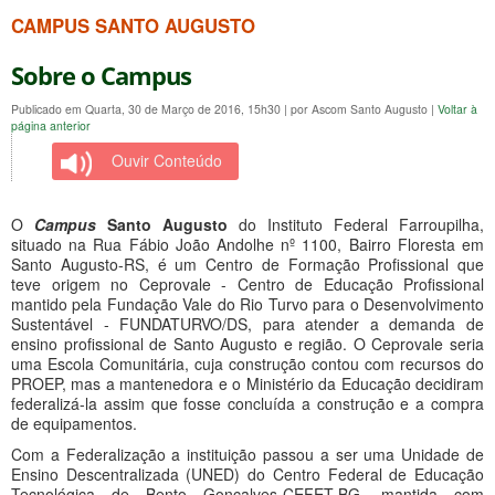
CAMPUS SANTO AUGUSTO
Sobre o Campus
Publicado em Quarta, 30 de Março de 2016, 15h30
|
por Ascom Santo Augusto
|
Voltar à
página anterior
Ouvir Conteúdo
O
Campus
Santo Augusto
do Instituto Federal Farroupilha,
situado na Rua Fábio João Andolhe nº 1100, Bairro Floresta em
Santo Augusto-RS, é um Centro de Formação Profissional que
teve origem no Ceprovale - Centro de Educação Profissional
mantido pela Fundação Vale do Rio Turvo para o Desenvolvimento
Sustentável - FUNDATURVO/DS, para atender a demanda de
ensino profissional de Santo Augusto e região. O Ceprovale seria
uma Escola Comunitária, cuja construção contou com recursos do
PROEP, mas a mantenedora e o Ministério da Educação decidiram
federalizá-la assim que fosse concluída a construção e a compra
de equipamentos.
Com a Federalização a instituição passou a ser uma Unidade de
Ensino Descentralizada (UNED) do Centro Federal de Educação
Tecnológica de Bento Gonçalves-CEFET-BG, mantida com