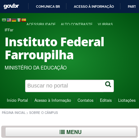
COMUNICA BR
ACESSO À INFORMAÇÃO
PARTI
IR
PARA
ACESSIBILIDADE
ALTO CONTRASTE
VLIBRAS
O
IFFar
CONTEÚDO
Instituto Federal
Farroupilha
MINISTÉRIO DA EDUCAÇÃO
Início Portal
Acesso à Informação
Contatos
Editais
Licitações
PÁGINA INICIAL
>
SOBRE O CÂMPUS
MENU