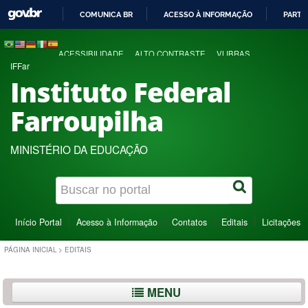
COMUNICA BR
ACESSO À INFORMAÇÃO
PARTI
IR
PARA
ACESSIBILIDADE
ALTO CONTRASTE
VLIBRAS
O
IFFar
CONTEÚDO
Instituto Federal
Farroupilha
MINISTÉRIO DA EDUCAÇÃO
Início Portal
Acesso à Informação
Contatos
Editais
Licitações
PÁGINA INICIAL
>
EDITAIS
MENU