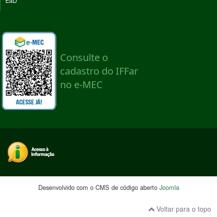
EaD
Desenvolvido com o CMS de código aberto
Joomla
Voltar para o topo