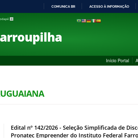
COMUNICA BR
ACESSO À INFORMAÇÃO
IR
 rodapé
4
PARA
O
Farroupilha
CONTEÚDO
Início Portal
A
URUGUAIANA
Edital nº 142/2026 - Seleção Simplificada de Di
Pronatec Empreender do Instituto Federal Farr