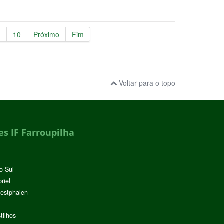
9
10
Próximo
Fim
Voltar para o topo
s IF Farroupilha
o Sul
riel
Westphalen
tilhos