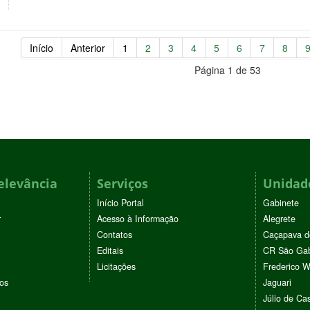
Início
Anterior
1
2
3
4
5
6
7
8
Página 1 de 53
elevância
Serviços
Unidade
Início Portal
Gabinete
r
Acesso à Informação
Alegrete
Contatos
Caçapava d
Editais
CR São Gab
Licitações
Frederico 
vos
Jaguari
Júlio de Cas