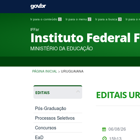
Ir para o conteúdo
1
Ir para o menu
2
Ir para a busca
3
Ir para o
IFFar
Instituto Federal 
MINISTÉRIO DA EDUCAÇÃO
PÁGINA INICIAL
>
URUGUAIANA
EDITAIS 
EDITAIS
Pós-Graduação
Processos Seletivos
Concursos
06/08/26
EaD
15h13