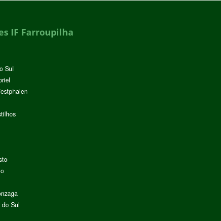
s IF Farroupilha
o Sul
riel
Westphalen
tilhos
sto
lo
onzaga
 do Sul