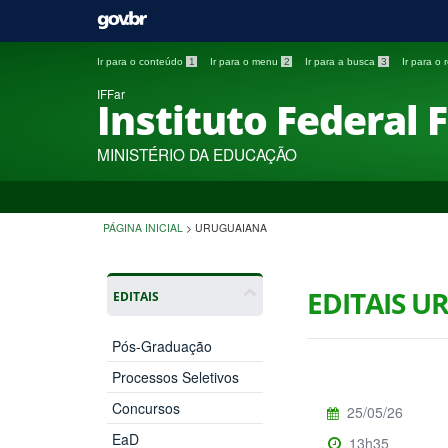
Ir para o conteúdo
1
Ir para o menu
2
Ir para a busca
3
Ir para o
IFFar
Instituto Federal 
MINISTÉRIO DA EDUCAÇÃO
PÁGINA INICIAL
>
URUGUAIANA
EDITAIS 
EDITAIS
Pós-Graduação
Processos Seletivos
Concursos
25/05/26
EaD
13h35