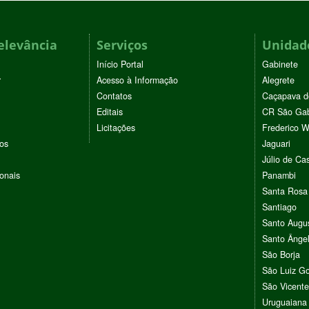
elevância
Serviços
Unidade
Início Portal
Gabinete
r
Acesso à Informação
Alegrete
Contatos
Caçapava d
Editais
CR São Gab
Licitações
Frederico 
vos
Jaguari
Júlio de Cas
ionais
Panambi
Santa Rosa
Santiago
Santo Augu
Santo Ânge
São Borja
São Luiz G
São Vicente
Uruguaiana