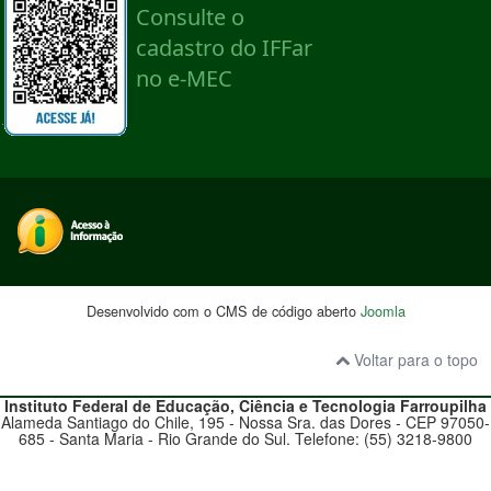
Desenvolvido com o CMS de código aberto
Joomla
Voltar para o topo
Instituto Federal de Educação, Ciência e Tecnologia
Farroupilha
Alameda Santiago do Chile, 195 - Nossa Sra. das Dores - CEP 97050-
685 - Santa Maria - Rio Grande do Sul. Telefone: (55) 3218-9800