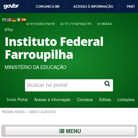
COMUNICA BR
ACESSO À INFORMAÇÃO
PARTI
IR
PARA
ACESSIBILIDADE
ALTO CONTRASTE
VLIBRAS
O
IFFar
CONTEÚDO
Instituto Federal
Farroupilha
MINISTÉRIO DA EDUCAÇÃO
Início Portal
Acesso à Informação
Contatos
Editais
Licitações
PÁGINA INICIAL
>
SANTO AUGUSTO
MENU