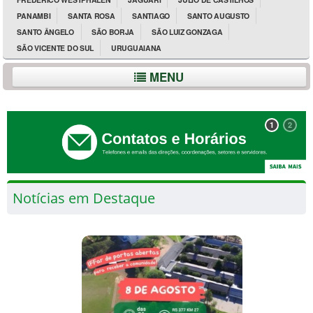
PANAMBI
SANTA ROSA
SANTIAGO
SANTO AUGUSTO
SANTO ÂNGELO
SÃO BORJA
SÃO LUIZ GONZAGA
SÃO VICENTE DO SUL
URUGUAIANA
MENU
1
2
Notícias em Destaque