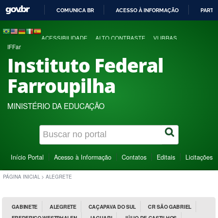
COMUNICA BR
ACESSO À INFORMAÇÃO
PARTI
IR
PARA
ACESSIBILIDADE
ALTO CONTRASTE
VLIBRAS
O
IFFar
CONTEÚDO
Instituto Federal
Farroupilha
MINISTÉRIO DA EDUCAÇÃO
Início Portal
Acesso à Informação
Contatos
Editais
Licitações
PÁGINA INICIAL
>
ALEGRETE
GABINETE
ALEGRETE
CAÇAPAVA DO SUL
CR SÃO GABRIEL
FREDERICO WESTPHALEN
JAGUARI
JÚLIO DE CASTILHOS