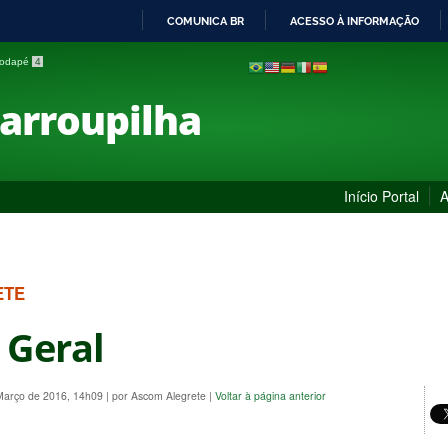
COMUNICA BR
ACESSO À INFORMAÇÃO
IR
 rodapé
4
PARA
O
Farroupilha
CONTEÚDO
Início Portal
A
ETE
 Geral
 Março de 2016, 14h09
|
por Ascom Alegrete
|
Voltar à página anterior