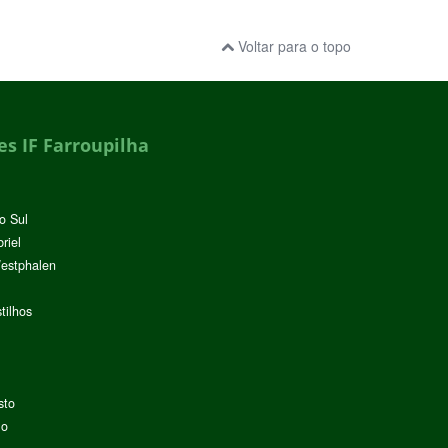
Voltar para o topo
s IF Farroupilha
o Sul
riel
Westphalen
tilhos
sto
lo