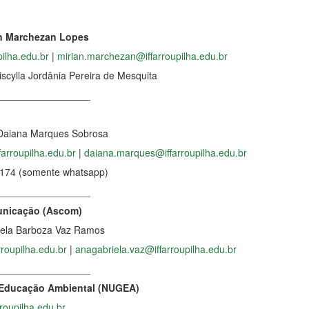
ian Marchezan Lopes
pilha.edu.br
|
mirian.marchezan@iffarroupilha.edu.br
riscylla Jordânia Pereira de Mesquita
_________________
aiana Marques Sobrosa
farroupilha.edu.br
|
daiana.marques@iffarroupilha.edu.br
-9174 (somente whatsapp)
_________________
unicação (Ascom)
ela Barboza Vaz Ramos
roupilha.edu.br
|
anagabriela.vaz@iffarroupilha.edu.br
_________________
 Educação Ambiental (NUGEA)
roupilha.edu.br