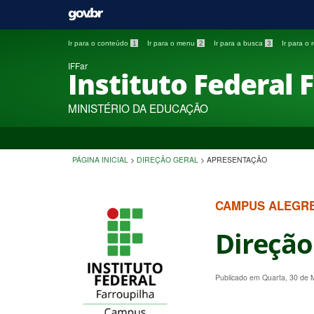
Ir para o conteúdo
1
Ir para o menu
2
Ir para a busca
3
Ir para o
IFFar
Instituto Federal 
MINISTÉRIO DA EDUCAÇÃO
PÁGINA INICIAL
>
DIREÇÃO GERAL
>
APRESENTAÇÃO
CAMPUS ALEGR
Direção
Publicado em Quarta, 30 de