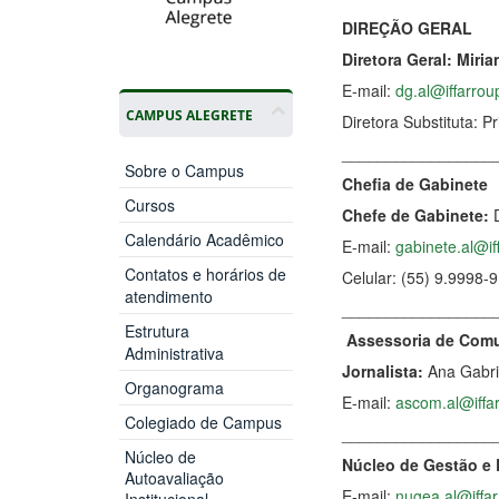
DIREÇÃO GERAL
Diretora Geral: Mir
E-mail:
dg.al@iffarrou
CAMPUS ALEGRETE
Diretora Substituta: P
_________________
Sobre o Campus
Chefia de Gabinete
Cursos
Chefe de Gabinete:
D
Calendário Acadêmico
E-mail:
gabinete.al@if
Contatos e horários de
Celular: (55) 9.9998
atendimento
_________________
Estrutura
Assessoria de Com
Administrativa
Jornalista:
Ana Gabri
Organograma
E-mail:
ascom.al@iffar
Colegiado de Campus
_________________
Núcleo de
Núcleo de Gestão e
Autoavaliação
E-mail:
nugea.al@iffar
Institucional