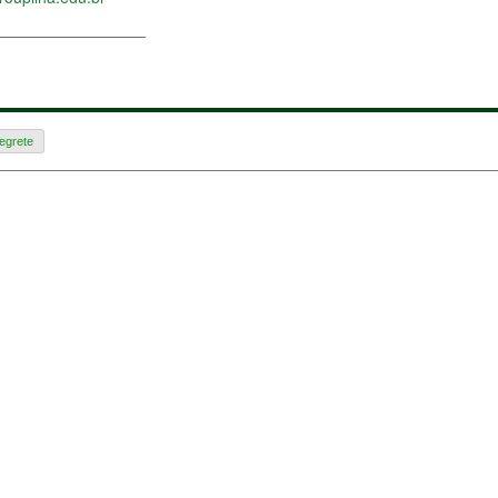
_________________
egrete