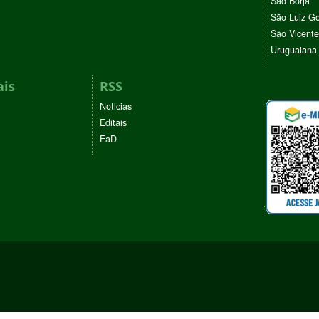
São Borja
São Luiz G
São Vicente
Uruguaiana
ais
RSS
Noticias
Editais
EaD