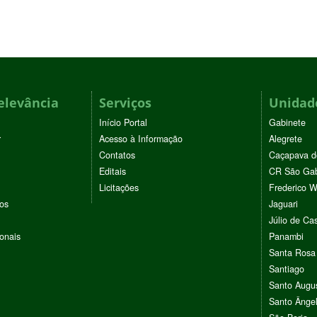
elevância
Serviços
Unidade
Início Portal
Gabinete
r
Acesso à Informação
Alegrete
Contatos
Caçapava d
Editais
CR São Gab
Licitações
Frederico 
vos
Jaguari
Júlio de Cas
ionais
Panambi
Santa Rosa
Santiago
Santo Augu
Santo Ânge