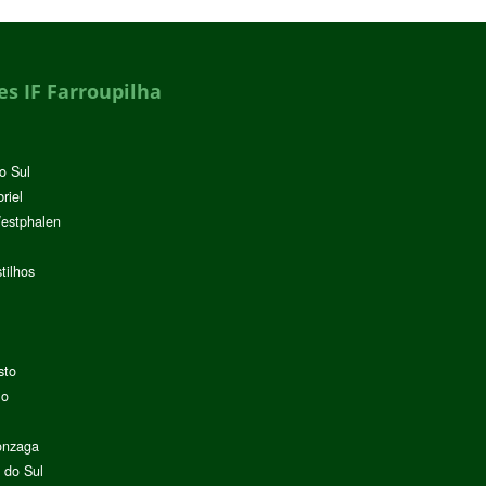
s IF Farroupilha
o Sul
riel
Westphalen
tilhos
sto
lo
onzaga
 do Sul