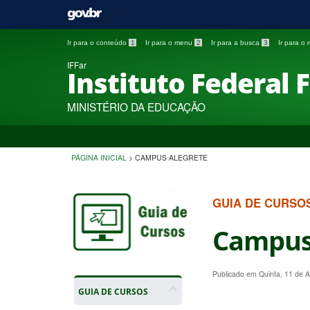
Ir para o conteúdo
1
Ir para o menu
2
Ir para a busca
3
Ir para o
IFFar
Instituto Federal 
MINISTÉRIO DA EDUCAÇÃO
PÁGINA INICIAL
>
CAMPUS ALEGRETE
GUIA DE CURSO
Campus
Publicado em Quinta, 11 de 
GUIA DE CURSOS