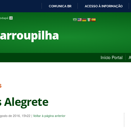
COMUNICA BR
ACESSO À INFORMAÇÃO
IR
 rodapé
4
PARA
O
Farroupilha
CONTEÚDO
Início Portal
A
S
 Alegrete
Agosto de 2016, 15h22
|
Voltar à página anterior