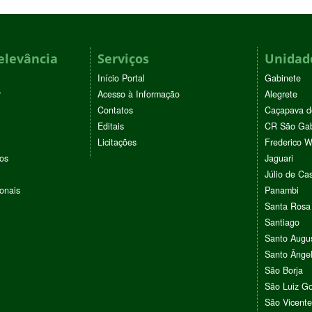
elevância
Serviços
Unidade
Início Portal
Gabinete
r
Acesso à Informação
Alegrete
Contatos
Caçapava d
Editais
CR São Gab
Licitações
Frederico 
vos
Jaguari
Júlio de Cas
ionais
Panambi
Santa Rosa
Santiago
Santo Augu
Santo Ânge
São Borja
São Luiz G
São Vicente