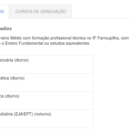
OS
CURSOS DE GRADUAÇÃO
rados
nsino Médio com formação profissional técnica no IF Farroupilha, com 
o o Ensino Fundamental ou estudos equivalentes.
cuária (diurno)
ática (diurno)
a (diurno)
dústria (EJA/EPT) (noturno)