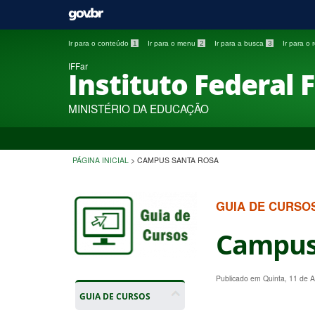
Ir para o conteúdo
1
Ir para o menu
2
Ir para a busca
3
Ir para o
IFFar
Instituto Federal 
MINISTÉRIO DA EDUCAÇÃO
PÁGINA INICIAL
>
CAMPUS SANTA ROSA
GUIA DE CURSO
Campus
Publicado em Quinta, 11 de 
GUIA DE CURSOS