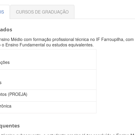
OS
CURSOS DE GRADUAÇÃO
rados
nsino Médio com formação profissional técnica no IF Farroupilha, com 
o o Ensino Fundamental ou estudos equivalentes.
ações
s
ntos (PROEJA)
rônica
equentes