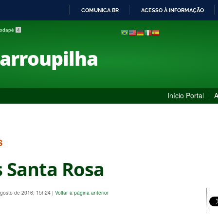
COMUNICA BR
ACESSO À INFORMAÇÃO
IR
 rodapé
4
PARA
O
Farroupilha
CONTEÚDO
Início Portal
A
S
 Santa Rosa
Agosto de 2016, 15h24
|
Voltar à página anterior