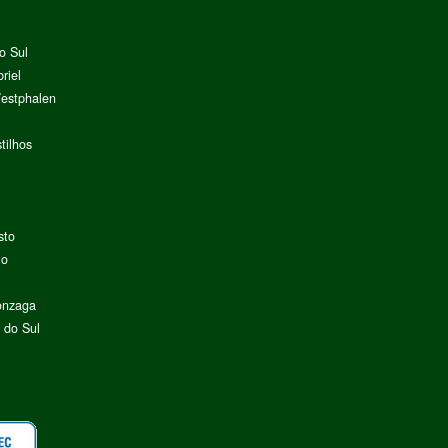
o Sul
riel
Westphalen
tilhos
sto
lo
onzaga
 do Sul