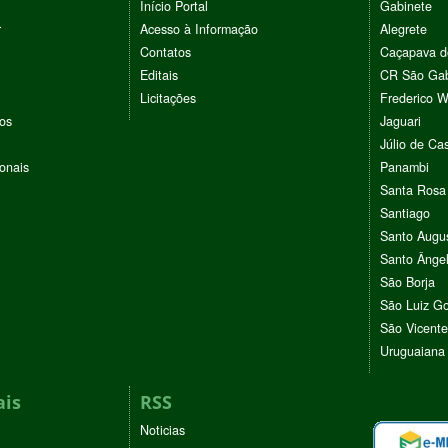
Início Portal
Gabinete
r
Acesso à Informação
Alegrete
Contatos
Caçapava d
Editais
CR São Gab
Licitações
Frederico 
vos
Jaguari
Júlio de Cas
ionais
Panambi
Santa Rosa
Santiago
Santo Augu
Santo Ânge
São Borja
São Luiz G
São Vicente
Uruguaiana
ais
RSS
Noticias