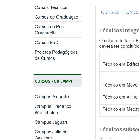
Cursos Técnicos
CURSOS TÉCNIC
Cursos de Graduação
Cursos de Pós-
Técnicos integ
Graduação
O estudante faz o E
Cursos EaD
deverá ter concluíd
Projetos Pedagógicos
de Cursos
Técnico em Edific
CURSOS POR CAMPI
Técnico em Móvei
Campus Alegrete
Técnico em Alime
Campus Frederico
Técnico em Mecat
Westphalen
Campus Jaguari
Técnicos subs
Campus Júlio de
Castilhos