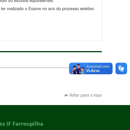
édio ou estudos equivalentes.
á ter realizado o Exame no ano do processo seletivo
Voltar para o topo
s IF Farroupilha