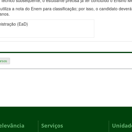
 técnico subsequente, o estudante precisa já ter concluído o Ensino M
utiliza a nota do Enem para classificação; por isso, o candidato dever
 anos.
istração (EaD)
ursos
elevância
Serviços
Unidade