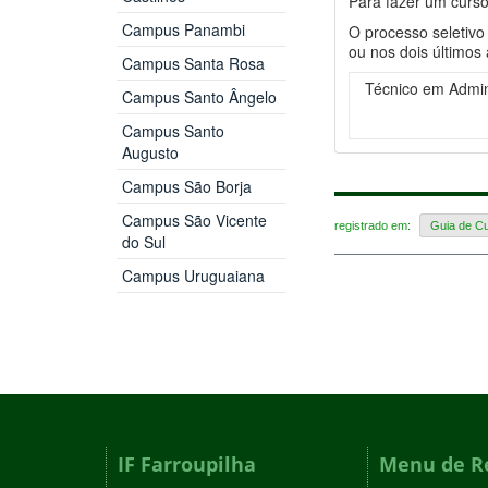
Para fazer um curso
Campus Panambi
O processo seletivo 
ou nos dois últimos
Campus Santa Rosa
Técnico em Admin
Campus Santo Ângelo
Campus Santo
Augusto
Campus São Borja
Campus São Vicente
registrado em:
Guia de C
do Sul
Campus Uruguaiana
IF Farroupilha
Menu de R