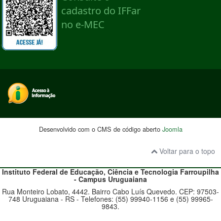
Desenvolvido com o CMS de código aberto
Joomla
Voltar para o topo
Instituto Federal de Educação, Ciência e Tecnologia
Farroupilha
- Campus Uruguaiana
Rua Monteiro Lobato, 4442. Bairro Cabo Luís Quevedo. CEP: 97503-
748 Uruguaiana - RS - Telefones: (55) 99940-1156 e (55) 99965-
9843.