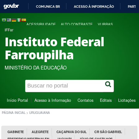
COMUNICA BR
ACESSO À INFORMAÇÃO
PARTI
IR
PARA
ACESSIBILIDADE
ALTO CONTRASTE
VLIBRAS
O
IFFar
CONTEÚDO
Instituto Federal
Farroupilha
MINISTÉRIO DA EDUCAÇÃO
Início Portal
Acesso à Informação
Contatos
Editais
Licitações
PÁGINA INICIAL
>
URUGUAIANA
GABINETE
ALEGRETE
CAÇAPAVA DO SUL
CR SÃO GABRIEL
FREDERICO WESTPHALEN
JAGUARI
JÚLIO DE CASTILHOS