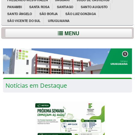
PANAMBI
SANTA ROSA
SANTIAGO
SANTO AUGUSTO
SANTO ÂNGELO
SÃO BORJA
SÃO LUIZ GONZAGA
SÃO VICENTE DO SUL
URUGUAIANA
MENU
1
Notícias em Destaque