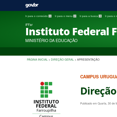
Ir para o conteúdo
1
Ir para o menu
2
Ir para a busca
3
Ir para o
IFFar
Instituto Federal 
MINISTÉRIO DA EDUCAÇÃO
PÁGINA INICIAL
>
DIREÇÃO GERAL
>
APRESENTAÇÃO
CAMPUS URUGU
Direção
Publicado em Quarta, 30 de