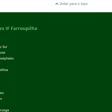
Voltar para o topo
s IF Farroupilha
o Sul
riel
Westphalen
tilhos
sto
lo
onzaga