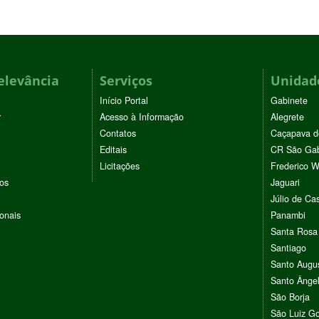
elevância
Serviços
Unidade
Início Portal
Gabinete
r
Acesso à Informação
Alegrete
Contatos
Caçapava d
Editais
CR São Gab
Licitações
Frederico 
vos
Jaguari
Júlio de Cas
ionais
Panambi
Santa Rosa
Santiago
Santo Augu
Santo Ânge
São Borja
São Luiz G