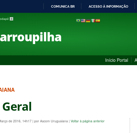
COMUNICA BR
ACESSO À INFORMAÇÃO
IR
 rodapé
4
PARA
O
Farroupilha
CONTEÚDO
Início Portal
A
AIANA
 Geral
 Março de 2016, 14h17
|
por Ascom Uruguaiana
|
Voltar à página anterior