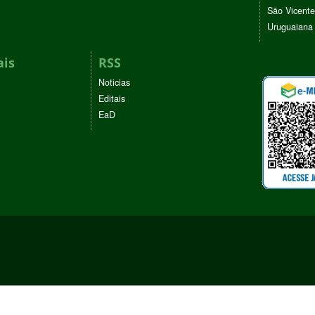
São Vicente
Uruguaiana
ais
RSS
Noticias
Editais
EaD