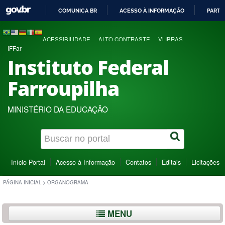
COMUNICA BR
ACESSO À INFORMAÇÃO
PARTI
IR
PARA
ACESSIBILIDADE
ALTO CONTRASTE
VLIBRAS
O
IFFar
CONTEÚDO
Instituto Federal
Farroupilha
MINISTÉRIO DA EDUCAÇÃO
Início Portal
Acesso à Informação
Contatos
Editais
Licitações
PÁGINA INICIAL
>
ORGANOGRAMA
MENU