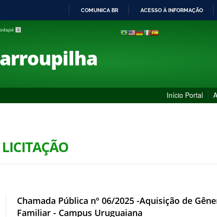
COMUNICA BR
ACESSO À INFORMAÇÃO
IR
 rodapé
4
PARA
O
Farroupilha
CONTEÚDO
Início Portal
A
 LICITAÇÃO
Chamada Pública nº 06/2025 -Aquisição de Gêner
Familiar - Campus Uruguaiana