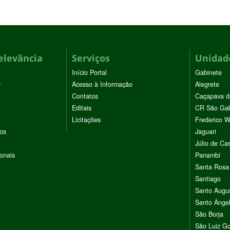
elevância
Serviços
Unidade
Início Portal
Gabinete
r
Acesso à Informação
Alegrete
Contatos
Caçapava d
Editais
CR São Gab
Licitações
Frederico 
vos
Jaguari
Júlio de Cas
ionais
Panambi
Santa Rosa
Santiago
Santo Augu
Santo Ânge
São Borja
São Luiz G