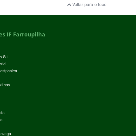
Voltar para o topo
s IF Farroupilha
o Sul
riel
Westphalen
tilhos
sto
lo
onzaga