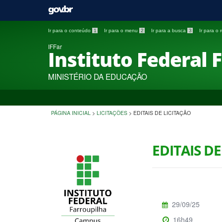
Ir para o conteúdo
1
Ir para o menu
2
Ir para a busca
3
Ir para o
IFFar
Instituto Federal 
MINISTÉRIO DA EDUCAÇÃO
PÁGINA INICIAL
>
LICITAÇÕES
>
EDITAIS DE LICITAÇÃO
EDITAIS DE
29/09/25
16h49