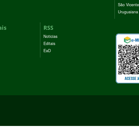
São Vicente
Uruguaiana
ais
RSS
Noticias
Editais
EaD