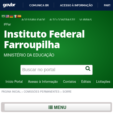
COMUNICA BR
ACESSO À INFORMAÇÃO
PARTI
IR
PARA
ACESSIBILIDADE
ALTO CONTRASTE
VLIBRAS
O
IFFar
CONTEÚDO
Instituto Federal
Farroupilha
MINISTÉRIO DA EDUCAÇÃO
Início Portal
Acesso à Informação
Contatos
Editais
Licitações
PÁGINA INICIAL
>
COMISSÕES PERMANENTES
>
SOBRE
MENU