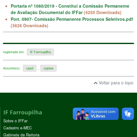
Portaria nº 1060/2019 - Constitui a Comissão Permanente
de Avaliação Documental do IFFar
(4255 Downloads)
Port. 0907- Comissão Permanente Processos Seletivos.pdf
(3626 Downloads)
registrado em:
IF Farroupilha
Assunto(s):
cppd
,
cpptae
Voltar para o topo
IF Farroupilha
Sobre o IFFar
Cadastro e-MEC
Gabinete da Reitoria