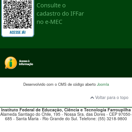
Desenvolvido com o CMS de código aberto
Joomla
Voltar para o topo
Instituto Federal de Educação, Ciência e Tecnologia
Farroupilha
Alameda Santiago do Chile, 195 - Nossa Sra. das Dores - CEP 97050-
685 - Santa Maria - Rio Grande do Sul. Telefone: (55) 3218-9800