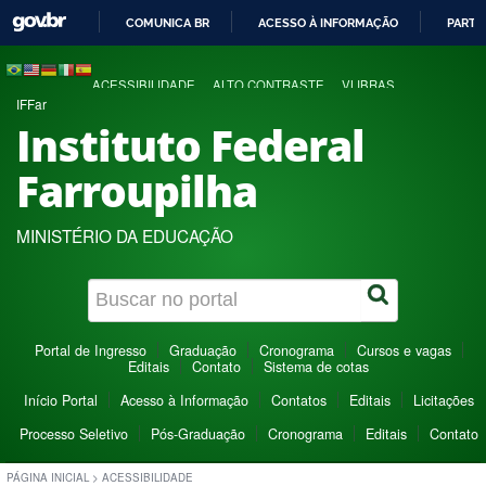
COMUNICA BR
ACESSO À INFORMAÇÃO
PARTI
IR
PARA
ACESSIBILIDADE
ALTO CONTRASTE
VLIBRAS
O
IFFar
CONTEÚDO
Instituto Federal
Farroupilha
MINISTÉRIO DA EDUCAÇÃO
Portal de Ingresso
Graduação
Cronograma
Cursos e vagas
Editais
Contato
Sistema de cotas
Início Portal
Acesso à Informação
Contatos
Editais
Licitações
Processo Seletivo
Pós-Graduação
Cronograma
Editais
Contato
PÁGINA INICIAL
>
ACESSIBILIDADE