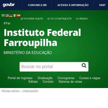
COMUNICA BR
ACESSO À INFORMAÇÃO
PARTI
IR
PARA
ACESSIBILIDADE
ALTO CONTRASTE
VLIBRAS
O
IFFar
CONTEÚDO
Instituto Federal
Farroupilha
MINISTÉRIO DA EDUCAÇÃO
Portal de Ingresso
Graduação
Cronograma
Cursos e vagas
Editais
Contato
Sistema de cotas
PÁGINA INICIAL
>
GRADUAÇÃO