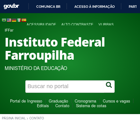
COMUNICA BR
ACESSO À INFORMAÇÃO
PARTI
IR
PARA
ACESSIBILIDADE
ALTO CONTRASTE
VLIBRAS
O
IFFar
CONTEÚDO
Instituto Federal
Farroupilha
MINISTÉRIO DA EDUCAÇÃO
Portal de Ingresso
Graduação
Cronograma
Cursos e vagas
Editais
Contato
Sistema de cotas
PÁGINA INICIAL
>
CONTATO