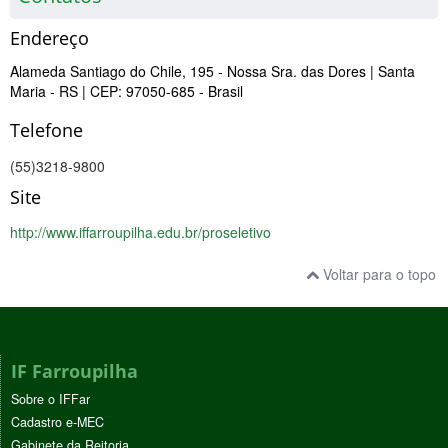
Endereço
Alameda Santiago do Chile, 195 - Nossa Sra. das Dores
| Santa
Maria
- RS
| CEP: 97050-685
- Brasil
Telefone
(55)3218-9800
Site
http://www.iffarroupilha.edu.br/proseletivo
Voltar para o topo
IF Farroupilha
Sobre o IFFar
Cadastro e-MEC
Gabinete da Reitoria