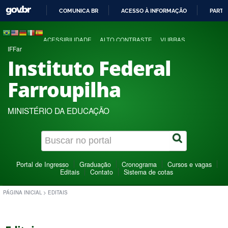
COMUNICA BR
ACESSO À INFORMAÇÃO
PARTI
IR
PARA
ACESSIBILIDADE
ALTO CONTRASTE
VLIBRAS
O
IFFar
CONTEÚDO
Instituto Federal
Farroupilha
MINISTÉRIO DA EDUCAÇÃO
Portal de Ingresso
Graduação
Cronograma
Cursos e vagas
Editais
Contato
Sistema de cotas
PÁGINA INICIAL
>
EDITAIS