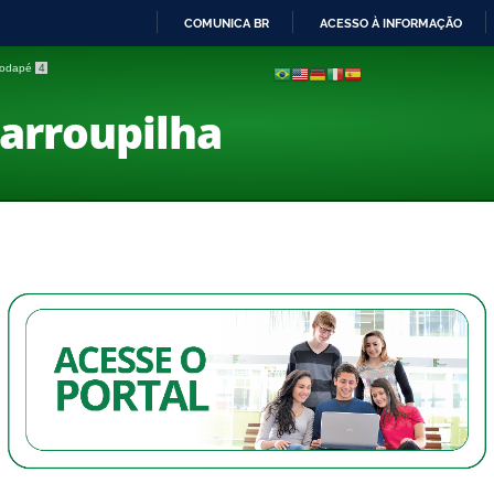
COMUNICA BR
ACESSO À INFORMAÇÃO
IR
 rodapé
4
PARA
O
Farroupilha
CONTEÚDO