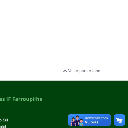
Voltar para o topo
s IF Farroupilha
o Sul
riel