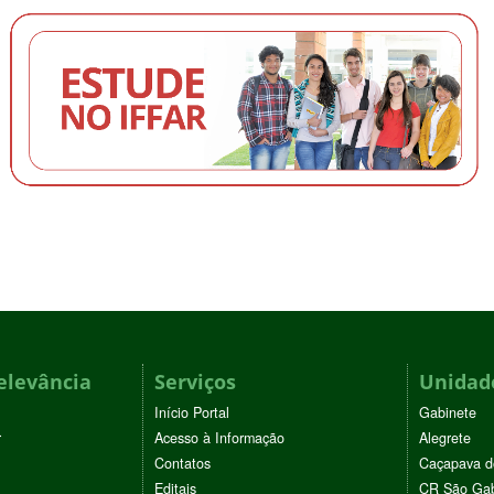
elevância
Serviços
Unidade
Início Portal
Gabinete
r
Acesso à Informação
Alegrete
Contatos
Caçapava d
Editais
CR São Gab