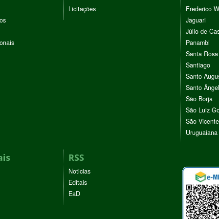
Licitações
Frederico 
vos
Jaguari
Júlio de Cas
ionais
Panambi
Santa Rosa
Santiago
Santo Augu
Santo Ânge
São Borja
São Luiz G
São Vicente
Uruguaiana
ais
RSS
Noticias
Editais
EaD