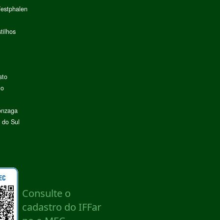
Westphalen
tilhos
sto
lo
onzaga
 do Sul