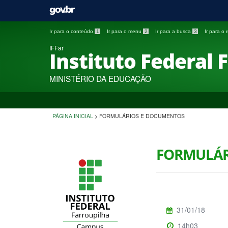
Ir para o conteúdo
1
Ir para o menu
2
Ir para a busca
3
Ir para o
IFFar
Instituto Federal 
MINISTÉRIO DA EDUCAÇÃO
PÁGINA INICIAL
>
FORMULÁRIOS E DOCUMENTOS
FORMULÁ
31/01/18
14h03