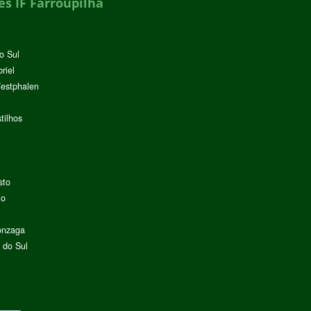
s IF Farroupilha
o Sul
riel
Westphalen
tilhos
sto
lo
onzaga
 do Sul