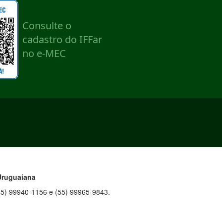
Uruguaiana
55) 99940-1156 e (55) 99965-9843.