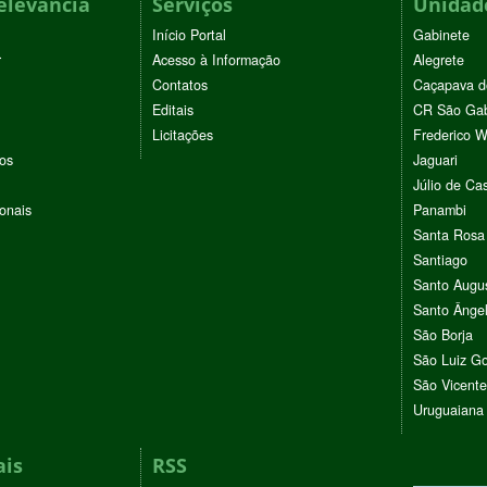
elevância
Serviços
Unidade
Início Portal
Gabinete
r
Acesso à Informação
Alegrete
Contatos
Caçapava d
Editais
CR São Gab
Licitações
Frederico 
vos
Jaguari
Júlio de Cas
ionais
Panambi
Santa Rosa
Santiago
Santo Augu
Santo Ânge
São Borja
São Luiz G
São Vicente
Uruguaiana
ais
RSS