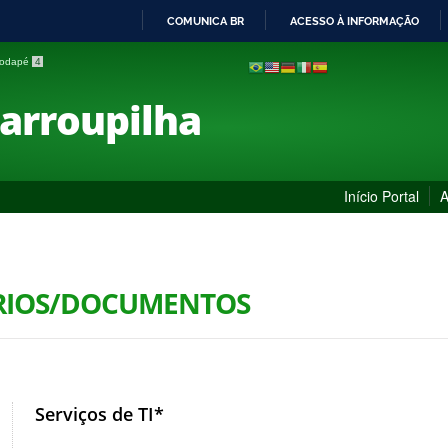
COMUNICA BR
ACESSO À INFORMAÇÃO
IR
 rodapé
4
PARA
O
Farroupilha
CONTEÚDO
Início Portal
A
RIOS/DOCUMENTOS
Serviços de TI*