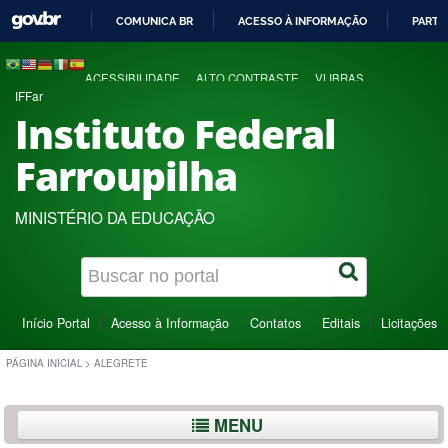
COMUNICA BR
ACESSO À INFORMAÇÃO
PARTI
IR
PARA
ACESSIBILIDADE
ALTO CONTRASTE
VLIBRAS
O
IFFar
CONTEÚDO
Instituto Federal
Farroupilha
MINISTÉRIO DA EDUCAÇÃO
Início Portal
Acesso à Informação
Contatos
Editais
Licitações
PÁGINA INICIAL
>
ALEGRETE
MENU