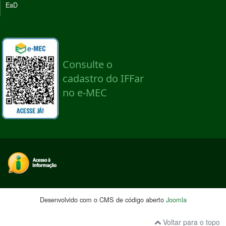
EaD
Desenvolvido com o CMS de código aberto
Joomla
Voltar para o topo