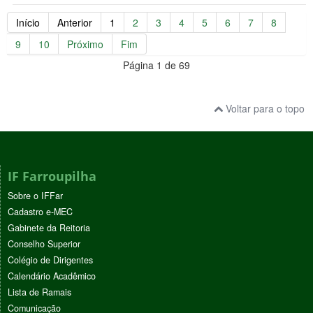
Início
Anterior
1
2
3
4
5
6
7
8
9
10
Próximo
Fim
Página 1 de 69
Voltar para o topo
IF Farroupilha
Sobre o IFFar
Cadastro e-MEC
Gabinete da Reitoria
Conselho Superior
Colégio de Dirigentes
Calendário Acadêmico
Lista de Ramais
Comunicação