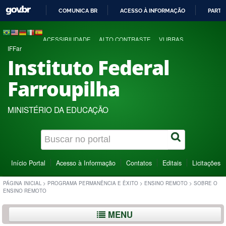
COMUNICA BR
ACESSO À INFORMAÇÃO
PARTI
IR
PARA
ACESSIBILIDADE
ALTO CONTRASTE
VLIBRAS
O
IFFar
CONTEÚDO
Instituto Federal
Farroupilha
MINISTÉRIO DA EDUCAÇÃO
Início Portal
Acesso à Informação
Contatos
Editais
Licitações
PÁGINA INICIAL
>
PROGRAMA PERMANÊNCIA E ÊXITO
>
ENSINO REMOTO
>
SOBRE O
ENSINO REMOTO
MENU