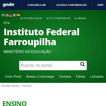
COMUNICA BR
ACESSO À INFORMAÇÃO
PARTI
IR
PARA
ACESSIBILIDADE
ALTO CONTRASTE
VLIBRAS
O
IFFar
CONTEÚDO
Instituto Federal
Farroupilha
MINISTÉRIO DA EDUCAÇÃO
Início Portal
Acesso à Informação
Contatos
Editais
Licitações
PÁGINA INICIAL
>
ENSINO
ENSINO