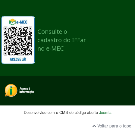
Desenvolvido com o CMS de código aberto
Joomla
Voltar para o topo