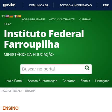
COMUNICA BR
ACESSO À INFORMAÇÃO
PARTI
IR
PARA
ACESSIBILIDADE
ALTO CONTRASTE
VLIBRAS
O
IFFar
CONTEÚDO
Instituto Federal
Farroupilha
MINISTÉRIO DA EDUCAÇÃO
Início Portal
Acesso à Informação
Contatos
Editais
Licitações
PÁGINA INICIAL
>
REITORIA
ENSINO