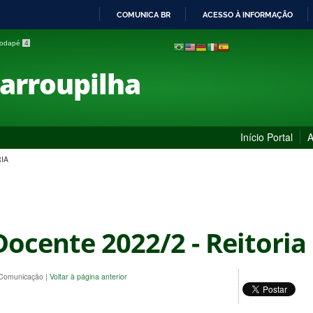
COMUNICA BR
ACESSO À INFORMAÇÃO
IR
 rodapé
4
PARA
O
Farroupilha
CONTEÚDO
Início Portal
A
IA
ocente 2022/2 - Reitoria
e Comunicação
|
Voltar à página anterior