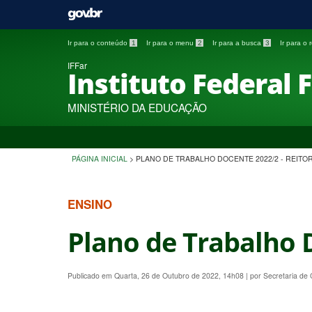
Ir para o conteúdo
1
Ir para o menu
2
Ir para a busca
3
Ir para o
IFFar
Instituto Federal 
MINISTÉRIO DA EDUCAÇÃO
PÁGINA INICIAL
>
PLANO DE TRABALHO DOCENTE 2022/2 - REITOR
ENSINO
Plano de Trabalho D
Publicado em Quarta, 26 de Outubro de 2022, 14h08
|
por Secretaria d