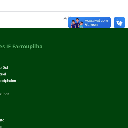
Voltar para o topo
s IF Farroupilha
o Sul
riel
Westphalen
tilhos
sto
lo