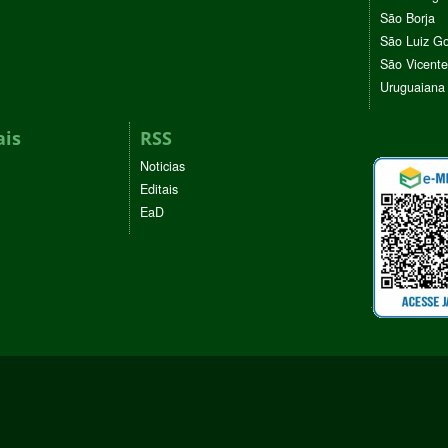
São Borja
São Luiz G
São Vicente
Uruguaiana
ais
RSS
Noticias
Editais
EaD