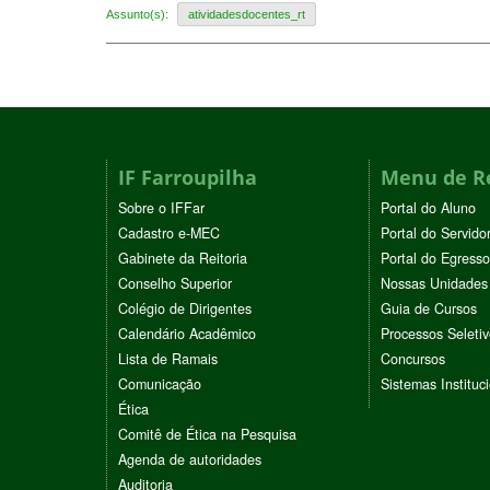
Assunto(s):
atividadesdocentes_rt
IF Farroupilha
Menu de R
Sobre o IFFar
Portal do Aluno
Cadastro e-MEC
Portal do Servido
Gabinete da Reitoria
Portal do Egresso
Conselho Superior
Nossas Unidades
Colégio de Dirigentes
Guia de Cursos
Calendário Acadêmico
Processos Seleti
Lista de Ramais
Concursos
Comunicação
Sistemas Instituc
Ética
Comitê de Ética na Pesquisa
Agenda de autoridades
Auditoria