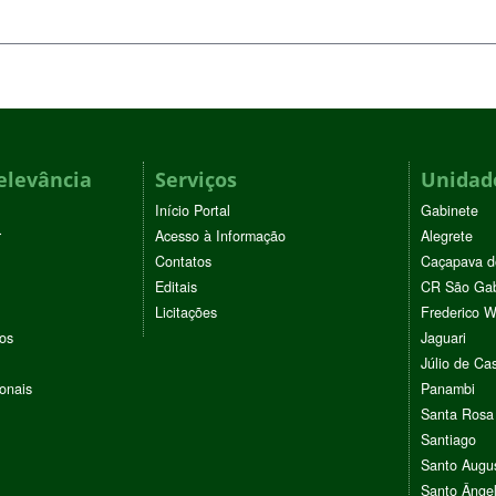
elevância
Serviços
Unidade
Início Portal
Gabinete
r
Acesso à Informação
Alegrete
Contatos
Caçapava d
Editais
CR São Gab
Licitações
Frederico 
vos
Jaguari
Júlio de Cas
ionais
Panambi
Santa Rosa
Santiago
Santo Augu
Santo Ânge