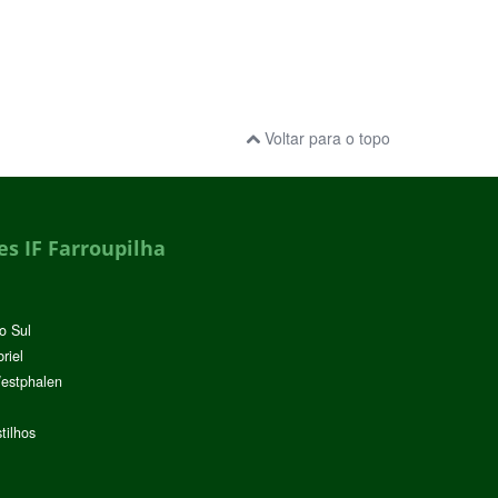
Voltar para o topo
s IF Farroupilha
o Sul
riel
Westphalen
tilhos