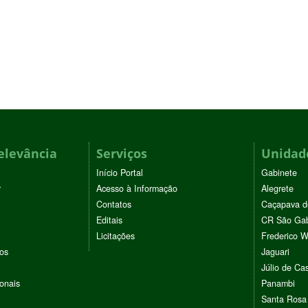
elevância
Serviços
Unidade
Início Portal
Gabinete
r
Acesso à Informação
Alegrete
Contatos
Caçapava d
Editais
CR São Gab
Licitações
Frederico 
vos
Jaguari
Júlio de Cas
ionais
Panambi
Santa Rosa