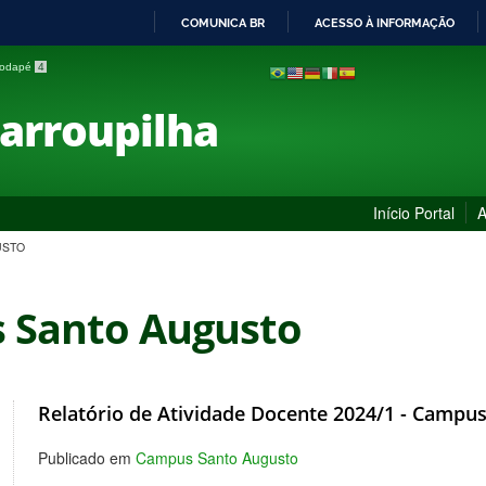
COMUNICA BR
ACESSO À INFORMAÇÃO
IR
 rodapé
4
PARA
O
Farroupilha
CONTEÚDO
Início Portal
A
USTO
 Santo Augusto
Relatório de Atividade Docente 2024/1 - Campu
Publicado em
Campus Santo Augusto