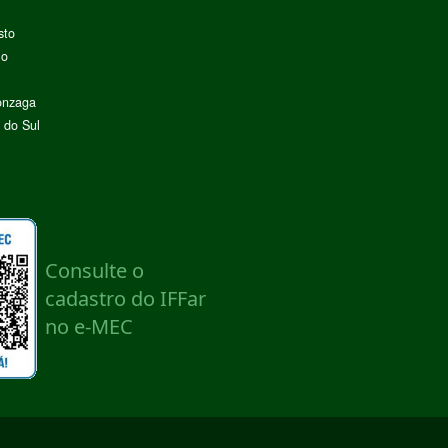
sto
lo
onzaga
 do Sul