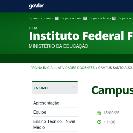
Ir para o conteúdo
1
Ir para o menu
2
Ir para a busca
3
Ir para o
IFFar
Instituto Federal 
MINISTÉRIO DA EDUCAÇÃO
PÁGINA INICIAL
>
ATIVIDADES DOCENTES
>
CAMPUS SANTO AUG
Campus
ENSINO
Apresentação
Equipe
15/09/25
Ensino Técnico - Nível
11h08
Médio