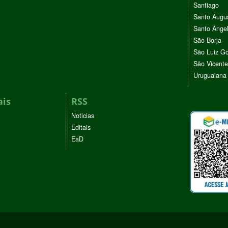
Santiago
Santo Augu
Santo Ânge
São Borja
São Luiz G
São Vicente
Uruguaiana
ais
RSS
Noticias
Editais
EaD