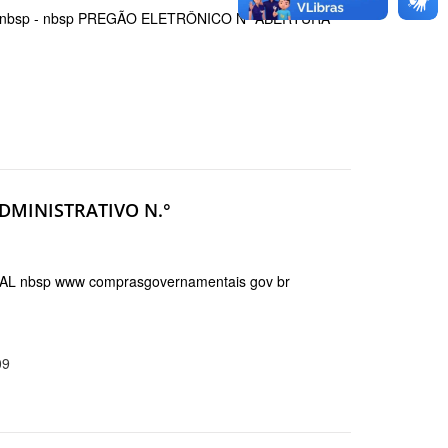
nbsp - nbsp PREGÃO ELETRÔNICO Nº ABERTURA
ADMINISTRATIVO N.°
 nbsp www comprasgovernamentais gov br
09