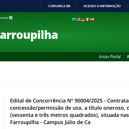
COMUNICA BR
ACESSO À INFORMAÇÃO
IR
 rodapé
4
PARA
O
Farroupilha
CONTEÚDO
Início Portal
A
Edital de Concorrência Nº 90004/2025 - Contrata
concessão/permissão de uso, a título oneroso
(sessenta e três metros quadrados), situada nas
Farroupilha - Campus Júlio de Ca