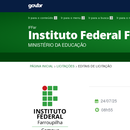
Ir para o conteúdo
1
Ir para o menu
2
Ir para a busca
3
Ir para o
IFFar
Instituto Federal 
MINISTÉRIO DA EDUCAÇÃO
PÁGINA INICIAL
>
LICITAÇÕES
>
EDITAIS DE LICITAÇÃO
24/07/25
08h55