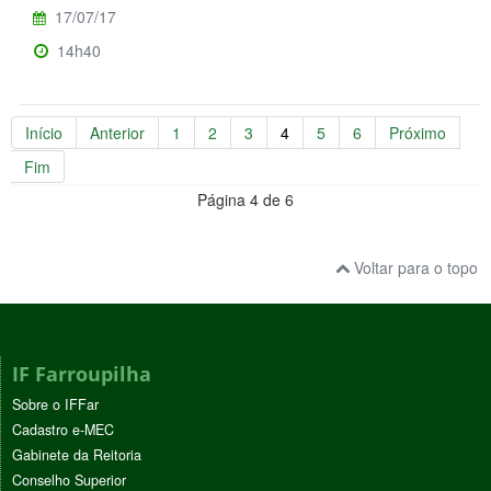
17/07/17
14h40
Início
Anterior
1
2
3
4
5
6
Próximo
Fim
Página 4 de 6
Voltar para o topo
IF Farroupilha
Sobre o IFFar
Cadastro e-MEC
Gabinete da Reitoria
Conselho Superior