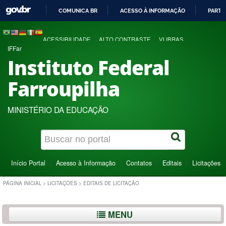
COMUNICA BR
ACESSO À INFORMAÇÃO
PARTI
IR
PARA
ACESSIBILIDADE
ALTO CONTRASTE
VLIBRAS
O
IFFar
CONTEÚDO
Instituto Federal
Farroupilha
MINISTÉRIO DA EDUCAÇÃO
Início Portal
Acesso à Informação
Contatos
Editais
Licitações
PÁGINA INICIAL
>
LICITAÇÕES
>
EDITAIS DE LICITAÇÃO
MENU