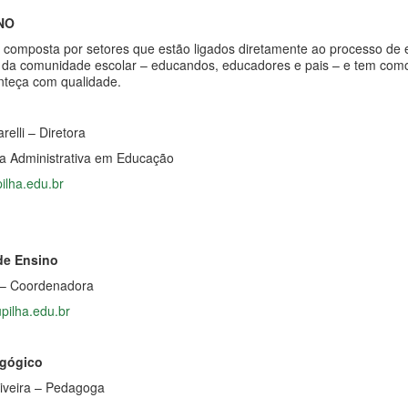
NO
 composta por setores que estão ligados diretamente ao processo de 
da comunidade escolar – educandos, educadores e pais – e tem como p
teça com qualidade.
elli – Diretora
ca Administrativa em Educação
pilha.edu.br
de Ensino
o – Coordenadora
upilha.edu.br
agógico
liveira – Pedagoga