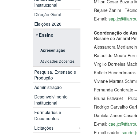
Milton Cesar Buzata M
Institucional
Rejane Zanini - Técn
Direção Geral
E-mail:
sap.jc@iffarro
Eleições 2020
Coordenação de Assi
Ensino
Rosane do Amaral Pe
Alessandra Medianeira
Apresentação
Rafael de Moura Perna
Atividades Docentes
Virgilio Dorneles Mac
Pesquisa, Extensão e
Katiele Hundertmarck
Produção
Viviane Martins Schmi
Administração
Fernanda Conterato – 
Desenvolvimento
Bruna Estivalet – Psic
Institucional
Rodrigo Carvalho Carl
Formulários e
Daniela Zanon Casar
Documentos
E-mail:
cae.jc@iffarro
Licitações
E-mail saúde:
saude.j