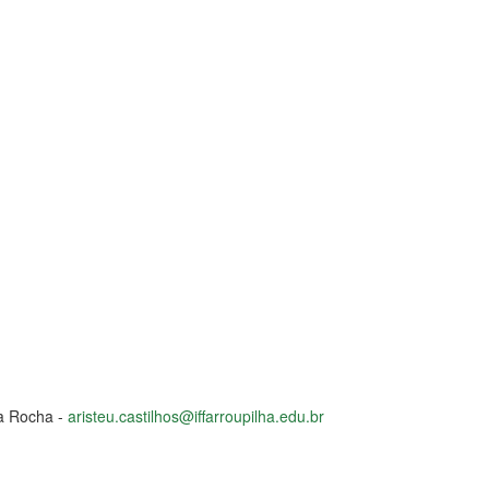
da Rocha -
aristeu.castilhos@iffarroupilha.edu.br