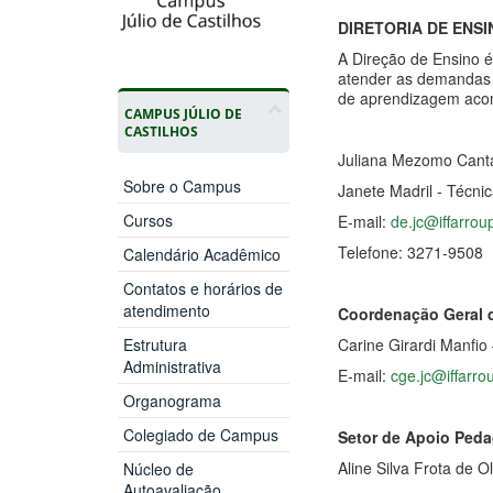
DIRETORIA DE ENSI
A Direção de Ensino é
atender as demandas 
de aprendizagem acon
CAMPUS JÚLIO DE
CASTILHOS
Juliana Mezomo Cantar
Sobre o Campus
Janete Madril - Técni
Cursos
E-mail:
de.jc@iffarrou
Telefone: 3271-9508
Calendário Acadêmico
Contatos e horários de
atendimento
Coordenação Geral 
Carine Girardi Manfi
Estrutura
Administrativa
E-mail:
cge.jc@iffarro
Organograma
Colegiado de Campus
Setor de Apoio Ped
Aline Silva Frota de O
Núcleo de
Autoavaliação