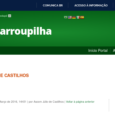
COMUNICA BR
ACESSO À INFORMAÇÃO
IR
 rodapé
4
PARA
O
Farroupilha
CONTEÚDO
Início Portal
A
DE CASTILHOS
 Março de 2016, 14h51
|
por Ascom Júlio de Castilhos
|
Voltar à página anterior