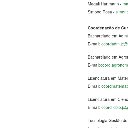
Magali Hartmann -
ma
Simone Rosa -
simone
Coordenação de Cu
Bacharelado em Admin
E-mail:
coordadm.jc@if
Bacharelado em Agron
E-mail:
coord.agronomi
Licenciatura em Matem
E-mail:
coordmatematic
Licenciatura em Ciênc
E-mail:
coordlicbio.jc@
Tecnologia Gestão do