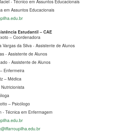
aciel - Técnico em Assuntos Educacionais
ica em Assuntos Educacionais
upilha.edu.br
stência Estudantil – CAE
ixoto – Coordenadora
 Vargas da Silva - Assistente de Alunos
s - Assistente de Alunos
hado - Assistente de Alunos
 – Enfermeira
tz – Médica
Nutricionista
óloga
otto – Psicólogo
in - Técnica em Enfermagem
upilha.edu.br
c@iffarroupilha.edu.br