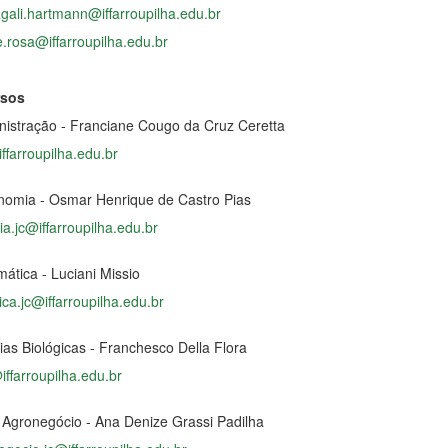
gali.hartmann@iffarroupilha.edu.br
.rosa@iffarroupilha.edu.br
rsos
istração - Franciane Cougo da Cruz Ceretta
farroupilha.edu.br
omia - Osmar Henrique de Castro Pias
a.jc@iffarroupilha.edu.br
ática - Luciani Missio
a.jc@iffarroupilha.edu.br
ias Biológicas - Franchesco Della Flora
iffarroupilha.edu.br
 Agronegócio - Ana Denize Grassi Padilha