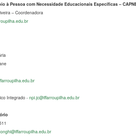
io à Pessoa com Necessidade Educacionais Específicas – CAPN
Oliveira – Coordenadora
roupilha.edu.br
ária
ane
ffarroupilha.edu.br
co Integrado -
npi.jc@iffarroupilha.edu.br
ório
9511
.longhi@iffarroupilha.edu.br