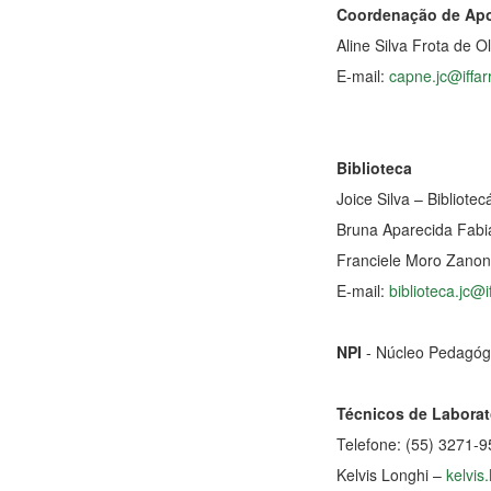
Coordenação de Apo
Aline Silva Frota de 
E-mail:
capne.jc@iffar
Biblioteca
Joice Silva – Bibliotec
Bruna Aparecida Fabi
Franciele Moro Zanon
E-mail:
biblioteca.jc@i
NPI
- Núcleo Pedagógi
Técnicos de Laborat
Telefone: (55) 3271-
Kelvis Longhi –
kelvis