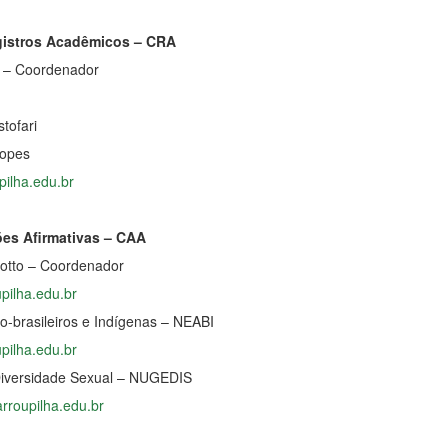
istros Acadêmicos – CRA
 – Coordenador
tofari
Lopes
pilha.edu.br
es Afirmativas – CAA
lotto – Coordenador
upilha.edu.br
o-brasileiros e Indígenas – NEABI
upilha.edu.br
Diversidade Sexual – NUGEDIS
arroupilha.edu.br