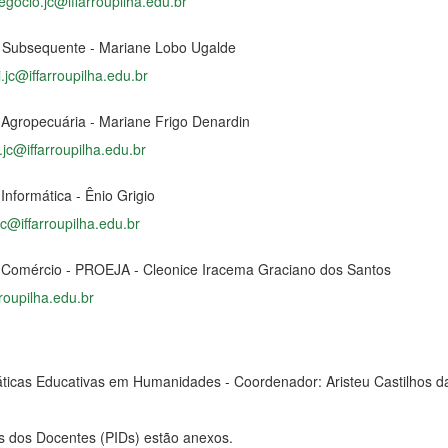
gocio.jc@iffarroupilha.edu.br
 Subsequente - Mariane Lobo Ugalde
i.jc@iffarroupilha.edu.br
 Agropecuária - Mariane Frigo Denardin
.jc@iffarroupilha.edu.br
Informática - Ênio Grigio
jc@iffarroupilha.edu.br
 Comércio - PROEJA - Cleonice Iracema Graciano dos Santos
rroupilha.edu.br
áticas Educativas em Humanidades - Coordenador: Aristeu Castilhos 
is dos Docentes (PIDs) estão anexos.