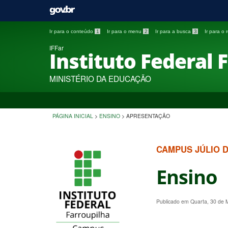
Ir para o conteúdo
1
Ir para o menu
2
Ir para a busca
3
Ir para o
IFFar
Instituto Federal 
MINISTÉRIO DA EDUCAÇÃO
PÁGINA INICIAL
>
ENSINO
>
APRESENTAÇÃO
CAMPUS JÚLIO 
Ensino
Publicado em Quarta, 30 de