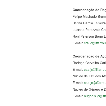
Coordenação de Reg
Felipe Machado Brum
Betina Garcia Teixeira
Luciana Perazzolo Cris
Roni Peterson Brum 
E-mail:
cra.jc@iffarrou
Coordenação de Açõ
Rodrigo Carvalho Car
E-mail:
caa.jc@iffarro
Núcleo de Estudos Afr
E-mail:
caa.jc@iffarro
Núcleo de Gênero e 
E-mail:
nugedis.jc@iff