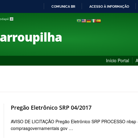
COMUNICA BR
ACESSO À INFORMAÇÃO
IR
 rodapé
4
PARA
O
Farroupilha
CONTEÚDO
Início Portal
A
Pregão Eletrônico SRP 04/2017
AVISO DE LICITAÇÃO Pregão Eletrônico SRP PROCESSO nbsp 
comprasgovernamentais gov …