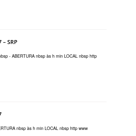
7 – SRP
sp - ABERTURA nbsp às h min LOCAL nbsp http
7
ERTURA nbsp às h min LOCAL nbsp http www