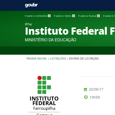
Ir para o conteúdo
1
Ir para o menu
2
Ir para a busca
3
Ir para o
IFFar
Instituto Federal 
MINISTÉRIO DA EDUCAÇÃO
PÁGINA INICIAL
>
LICITAÇÕES
>
EDITAIS DE LICITAÇÃO
22/06/17
10h59