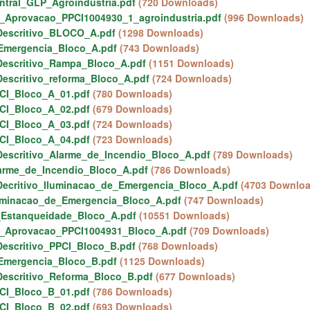
ntral_GLP_Agroindustria.pdf
(720 Downloads)
o_Aprovacao_PPCI1004930_1_agroindustria.pdf
(996 Downloads)
Descritivo_BLOCO_A.pdf
(1298 Downloads)
Emergencia_Bloco_A.pdf
(743 Downloads)
Descritivo_Rampa_Bloco_A.pdf
(1151 Downloads)
escritivo_reforma_Bloco_A.pdf
(724 Downloads)
CI_Bloco_A_01.pdf
(780 Downloads)
CI_Bloco_A_02.pdf
(679 Downloads)
CI_Bloco_A_03.pdf
(724 Downloads)
CI_Bloco_A_04.pdf
(723 Downloads)
escritivo_Alarme_de_Incendio_Bloco_A.pdf
(789 Downloads)
arme_de_Incendio_Bloco_A.pdf
(786 Downloads)
ecritivo_Iluminacao_de_Emergencia_Bloco_A.pdf
(4703 Downloa
uminacao_de_Emergencia_Bloco_A.pdf
(747 Downloads)
Estanqueidade_Bloco_A.pdf
(10551 Downloads)
o_Aprovacao_PPCI1004931_Bloco_A.pdf
(709 Downloads)
escritivo_PPCI_Bloco_B.pdf
(768 Downloads)
Emergencia_Bloco_B.pdf
(1125 Downloads)
escritivo_Reforma_Bloco_B.pdf
(677 Downloads)
CI_Bloco_B_01.pdf
(786 Downloads)
CI_Bloco_B_02.pdf
(693 Downloads)