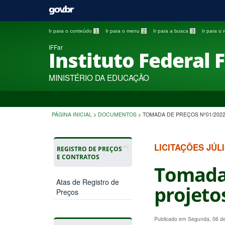
Ir para o conteúdo
1
Ir para o menu
2
Ir para a busca
3
Ir para o
IFFar
Instituto Federal 
MINISTÉRIO DA EDUCAÇÃO
PÁGINA INICIAL
>
DOCUMENTOS
>
TOMADA DE PREÇOS Nº01/2022
LICITAÇÕES JÚL
REGISTRO DE PREÇOS
E CONTRATOS
Tomada 
Atas de Registro de
projeto
Preços
Publicado em Segunda, 06 d