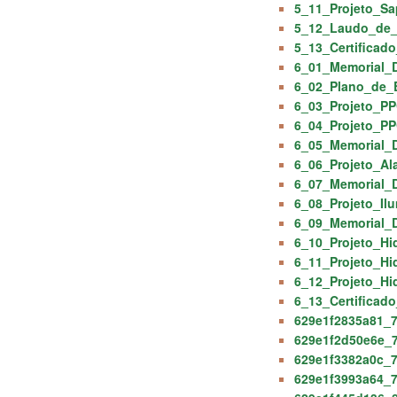
5_11_Projeto_S
5_12_Laudo_de_
5_13_Certificad
6_01_Memorial_D
6_02_Plano_de_
6_03_Projeto_PP
6_04_Projeto_PP
6_05_Memorial_D
6_06_Projeto_Al
6_07_Memorial_D
6_08_Projeto_Il
6_09_Memorial_D
6_10_Projeto_Hi
6_11_Projeto_Hi
6_12_Projeto_Hi
6_13_Certificad
629e1f2835a81_7
629e1f2d50e6e_7
629e1f3382a0c_7
629e1f3993a64_7