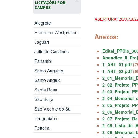
LICITAÇÕES POR
CAMPUS
ABERTURA: 20/07/2022
Alegrete
Frederico Westphalen
Anexos:
Jaguari
Edital_PPCIs_300
Júlio de Castilhos
Apendice_II_Proj
Panambi
1_ART_01.pdf
(7
Santo Augusto
1_ART_02.pdf
(6
2_01_Memorial_D
Santo Ângelo
2_02_Projeto_PP
Santa Rosa
2_03_Projeto_PP
2_04_Memorial_d
São Borja
2_05_Projeto_PP
São Vicente do Sul
2_06_Memorial_D
Uruguaiana
2_07_Projeto_Re
2_08_Lista_de_M
Reitoria
2_09_Memorial_D