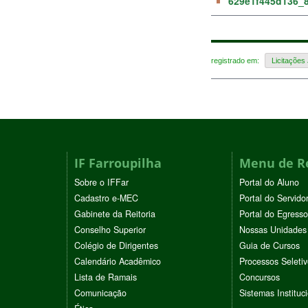
629e1f445d136_8
registrado em:
Licitações 
IF Farroupilha
Menu de R
Sobre o IFFar
Portal do Aluno
Cadastro e-MEC
Portal do Servido
Gabinete da Reitoria
Portal do Egresso
Conselho Superior
Nossas Unidades
Colégio de Dirigentes
Guia de Cursos
Calendário Acadêmico
Processos Seleti
Lista de Ramais
Concursos
Comunicação
Sistemas Instituc