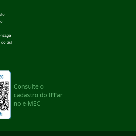
sto
lo
onzaga
 do Sul