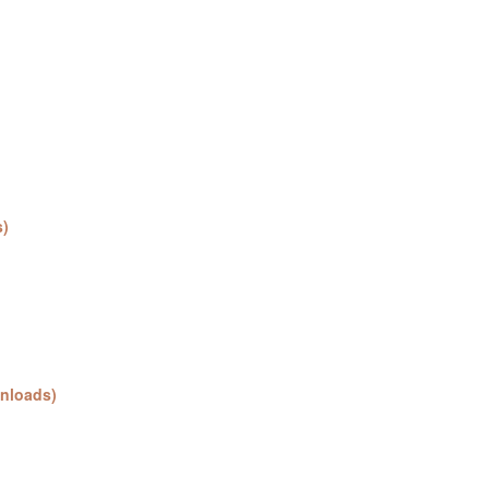
s)
nloads)