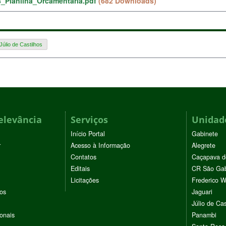
_Planilha_Orcamentaria.pdf
(682 Downloads)
Júlio de Castilhos
elevância
Serviços
Unidade
Início Portal
Gabinete
r
Acesso à Informação
Alegrete
Contatos
Caçapava d
Editais
CR São Gab
Licitações
Frederico 
vos
Jaguari
Júlio de Cas
ionais
Panambi