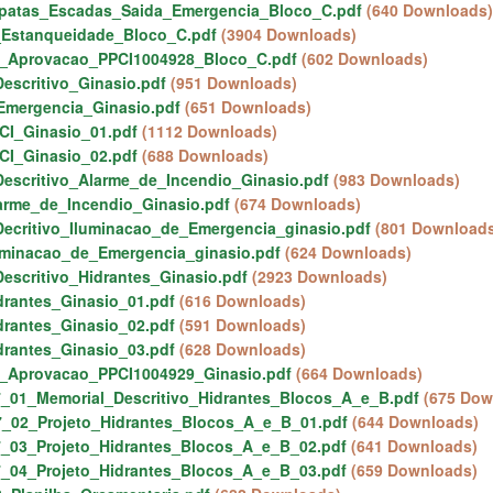
apatas_Escadas_Saida_Emergencia_Bloco_C.pdf
(640 Downloads)
Estanqueidade_Bloco_C.pdf
(3904 Downloads)
o_Aprovacao_PPCI1004928_Bloco_C.pdf
(602 Downloads)
escritivo_Ginasio.pdf
(951 Downloads)
Emergencia_Ginasio.pdf
(651 Downloads)
CI_Ginasio_01.pdf
(1112 Downloads)
CI_Ginasio_02.pdf
(688 Downloads)
escritivo_Alarme_de_Incendio_Ginasio.pdf
(983 Downloads)
arme_de_Incendio_Ginasio.pdf
(674 Downloads)
ecritivo_Iluminacao_de_Emergencia_ginasio.pdf
(801 Download
uminacao_de_Emergencia_ginasio.pdf
(624 Downloads)
escritivo_Hidrantes_Ginasio.pdf
(2923 Downloads)
drantes_Ginasio_01.pdf
(616 Downloads)
drantes_Ginasio_02.pdf
(591 Downloads)
drantes_Ginasio_03.pdf
(628 Downloads)
o_Aprovacao_PPCI1004929_Ginasio.pdf
(664 Downloads)
_01_Memorial_Descritivo_Hidrantes_Blocos_A_e_B.pdf
(675 Dow
_02_Projeto_Hidrantes_Blocos_A_e_B_01.pdf
(644 Downloads)
_03_Projeto_Hidrantes_Blocos_A_e_B_02.pdf
(641 Downloads)
_04_Projeto_Hidrantes_Blocos_A_e_B_03.pdf
(659 Downloads)