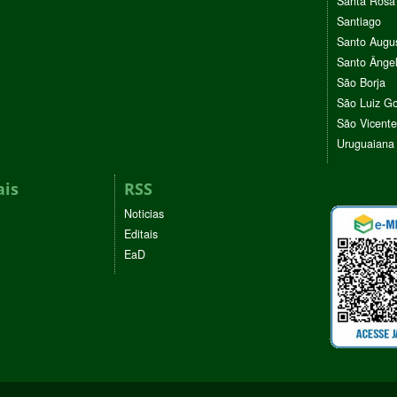
Santa Rosa
Santiago
Santo Augu
Santo Ânge
São Borja
São Luiz G
São Vicente
Uruguaiana
ais
RSS
Noticias
Editais
EaD