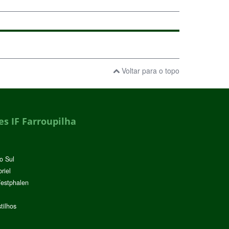
Voltar para o topo
s IF Farroupilha
o Sul
riel
Westphalen
tilhos