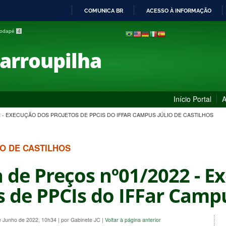
COMUNICA BR
ACESSO À INFORMAÇÃO
IR
 rodapé
4
PARA
O
Farroupilha
CONTEÚDO
Início Portal
A
 - EXECUÇÃO DOS PROJETOS DE PPCIS DO IFFAR CAMPUS JÚLIO DE CASTILHOS
IO DE CASTILHOS
de Preços nº01/2022 - E
s de PPCIs do IFFar Campu
e Junho de 2022, 10h34
|
por Gabinete JC
|
Voltar à página anterior