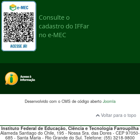
Desenvolvido com o CMS de código aberto
Joomla
Voltar para o topo
Instituto Federal de Educação, Ciência e Tecnologia
Farroupilha
Alameda Santiago do Chile, 195 - Nossa Sra. das Dores - CEP 97050-
685 - Santa Maria - Rio Grande do Sul. Telefone: (55) 3218-9800