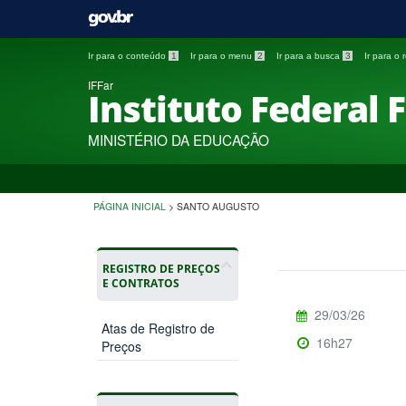
Ir para o conteúdo
1
Ir para o menu
2
Ir para a busca
3
Ir para o
IFFar
Instituto Federal 
MINISTÉRIO DA EDUCAÇÃO
PÁGINA INICIAL
>
SANTO AUGUSTO
REGISTRO DE PREÇOS
E CONTRATOS
29/03/26
Atas de Registro de
16h27
Preços