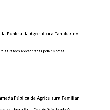
da Pública da Agricultura Familiar do
nte as razões apresentadas pela empresa
amada Pública da Agricultura Familiar
xcluído nbsp o Item - Óleo de Soja da relação …