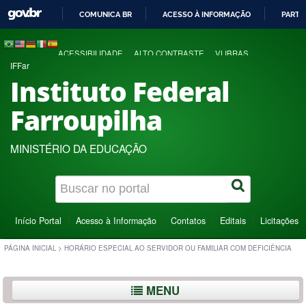
COMUNICA BR
ACESSO À INFORMAÇÃO
PARTI
IR
PARA
ACESSIBILIDADE
ALTO CONTRASTE
VLIBRAS
O
IFFar
CONTEÚDO
Instituto Federal
Farroupilha
MINISTÉRIO DA EDUCAÇÃO
Início Portal
Acesso à Informação
Contatos
Editais
Licitações
PÁGINA INICIAL
>
HORÁRIO ESPECIAL AO SERVIDOR OU FAMILIAR COM DEFICIÊNCIA
MENU