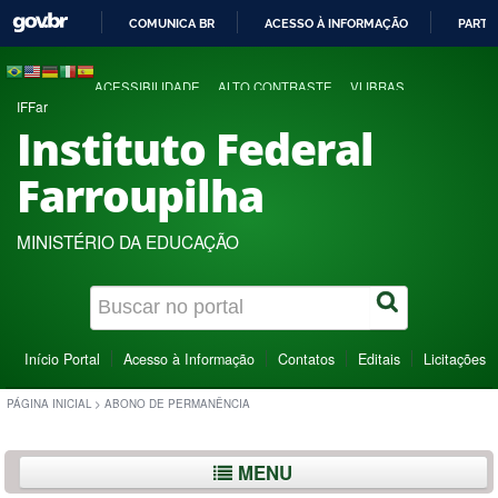
COMUNICA BR
ACESSO À INFORMAÇÃO
PARTI
IR
PARA
ACESSIBILIDADE
ALTO CONTRASTE
VLIBRAS
O
IFFar
CONTEÚDO
Instituto Federal
Farroupilha
MINISTÉRIO DA EDUCAÇÃO
Início Portal
Acesso à Informação
Contatos
Editais
Licitações
PÁGINA INICIAL
>
ABONO DE PERMANÊNCIA
MENU