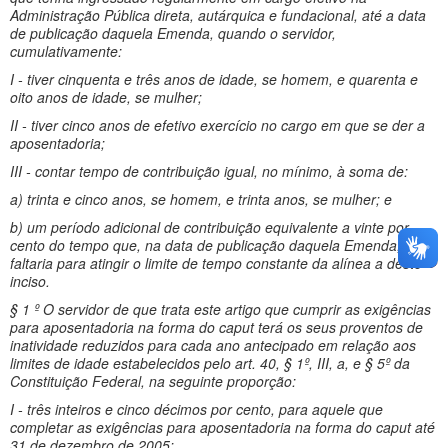
Administração Pública direta, autárquica e fundacional, até a data
de publicação daquela Emenda, quando o servidor,
cumulativamente:
I - tiver cinquenta e três anos de idade, se homem, e quarenta e
oito anos de idade, se mulher;
II - tiver cinco anos de efetivo exercício no cargo em que se der a
aposentadoria;
III - contar tempo de contribuição igual, no mínimo, à soma de:
a) trinta e cinco anos, se homem, e trinta anos, se mulher; e
b) um período adicional de contribuição equivalente a vinte por
cento do tempo que, na data de publicação daquela Emenda,
faltaria para atingir o limite de tempo constante da alínea a deste
inciso.
§ 1 º O servidor de que trata este artigo que cumprir as exigências
para aposentadoria na forma do caput terá os seus proventos de
inatividade reduzidos para cada ano antecipado em relação aos
limites de idade estabelecidos pelo art. 40, § 1º, III, a, e § 5º da
Constituição Federal, na seguinte proporção:
I - três inteiros e cinco décimos por cento, para aquele que
completar as exigências para aposentadoria na forma do caput até
31 de dezembro de 2005;