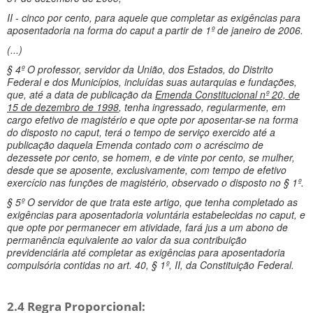
II - cinco por cento, para aquele que completar as exigências para
aposentadoria na forma do caput a partir de 1º de janeiro de 2006.
(...)
§ 4º O professor, servidor da União, dos Estados, do Distrito
Federal e dos Municípios, incluídas suas autarquias e fundações,
que, até a data de publicação da
Emenda Constitucional nº 20, de
15 de dezembro de 1998
, tenha ingressado, regularmente, em
cargo efetivo de magistério e que opte por aposentar-se na forma
do disposto no caput, terá o tempo de serviço exercido até a
publicação daquela Emenda contado com o acréscimo de
dezessete por cento, se homem, e de vinte por cento, se mulher,
desde que se aposente, exclusivamente, com tempo de efetivo
exercício nas funções de magistério, observado o disposto no § 1º.
§ 5º O servidor de que trata este artigo, que tenha completado as
exigências para aposentadoria voluntária estabelecidas no caput, e
que opte por permanecer em atividade, fará jus a um abono de
permanência equivalente ao valor da sua contribuição
previdenciária até completar as exigências para aposentadoria
compulsória contidas no art. 40, § 1º, II, da Constituição Federal.
2.4 Regra Proporcional: