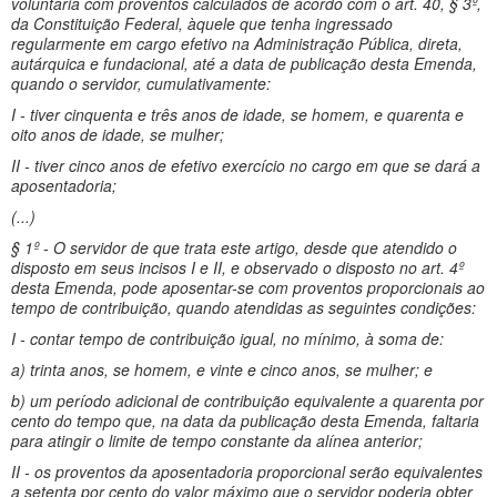
voluntária com proventos calculados de acordo com o art. 40, § 3º,
da Constituição Federal, àquele que tenha ingressado
regularmente em cargo efetivo na Administração Pública, direta,
autárquica e fundacional, até a data de publicação desta Emenda,
quando o servidor, cumulativamente:
I - tiver cinquenta e três anos de idade, se homem, e quarenta e
oito anos de idade, se mulher;
II - tiver cinco anos de efetivo exercício no cargo em que se dará a
aposentadoria;
(...)
§ 1º - O servidor de que trata este artigo, desde que atendido o
disposto em seus incisos I e II, e observado o disposto no art. 4º
desta Emenda, pode aposentar-se com proventos proporcionais ao
tempo de contribuição, quando atendidas as seguintes condições:
I - contar tempo de contribuição igual, no mínimo, à soma de:
a) trinta anos, se homem, e vinte e cinco anos, se mulher; e
b) um período adicional de contribuição equivalente a quarenta por
cento do tempo que, na data da publicação desta Emenda, faltaria
para atingir o limite de tempo constante da alínea anterior;
II - os proventos da aposentadoria proporcional serão equivalentes
a setenta por cento do valor máximo que o servidor poderia obter