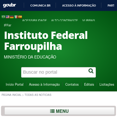
COMUNICA BR
ACESSO À INFORMAÇÃO
PARTI
IR
PARA
ACESSIBILIDADE
ALTO CONTRASTE
VLIBRAS
O
IFFar
CONTEÚDO
Instituto Federal
Farroupilha
MINISTÉRIO DA EDUCAÇÃO
Início Portal
Acesso à Informação
Contatos
Editais
Licitações
PÁGINA INICIAL
>
TODAS AS NOTICIAS
MENU