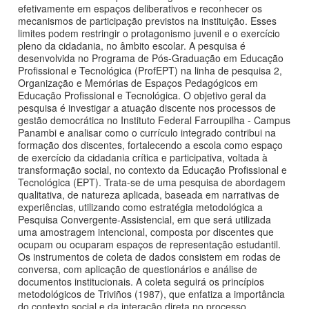
efetivamente em espaços deliberativos e reconhecer os
mecanismos de participação previstos na instituição. Esses
limites podem restringir o protagonismo juvenil e o exercício
pleno da cidadania, no âmbito escolar. A pesquisa é
desenvolvida no Programa de Pós-Graduação em Educação
Profissional e Tecnológica (ProfEPT) na linha de pesquisa 2,
Organização e Memórias de Espaços Pedagógicos em
Educação Profissional e Tecnológica. O objetivo geral da
pesquisa é investigar a atuação discente nos processos de
gestão democrática no Instituto Federal Farroupilha - Campus
Panambi e analisar como o currículo integrado contribui na
formação dos discentes, fortalecendo a escola como espaço
de exercício da cidadania crítica e participativa, voltada à
transformação social, no contexto da Educação Profissional e
Tecnológica (EPT). Trata-se de uma pesquisa de abordagem
qualitativa, de natureza aplicada, baseada em narrativas de
experiências, utilizando como estratégia metodológica a
Pesquisa Convergente-Assistencial, em que será utilizada
uma amostragem intencional, composta por discentes que
ocupam ou ocuparam espaços de representação estudantil.
Os instrumentos de coleta de dados consistem em rodas de
conversa, com aplicação de questionários e análise de
documentos institucionais. A coleta seguirá os princípios
metodológicos de Triviños (1987), que enfatiza a importância
do contexto social e da interação direta no processo