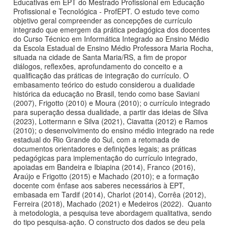
Educativas em EPT do Mestrado Profissional em Educação
Profissional e Tecnológica - ProfEPT. O estudo teve como
objetivo geral compreender as concepções de currículo
integrado que emergem da prática pedagógica dos docentes
do Curso Técnico em Informática Integrado ao Ensino Médio
da Escola Estadual de Ensino Médio Professora Maria Rocha,
situada na cidade de Santa Maria/RS, a fim de propor
diálogos, reflexões, aprofundamento do conceito e a
qualificação das práticas de integração do currículo. O
embasamento teórico do estudo considerou a dualidade
histórica da educação no Brasil, tendo como base Saviani
(2007), Frigotto (2010) e Moura (2010); o currículo integrado
para superação dessa dualidade, a partir das ideias de Silva
(2023), Lottermann e Silva (2021), Ciavatta (2012) e Ramos
(2010); o desenvolvimento do ensino médio integrado na rede
estadual do Rio Grande do Sul, com a retomada de
documentos orientadores e definições legais; as práticas
pedagógicas para implementação do currículo integrado,
apoiadas em Bandeira e Ibiapina (2014), Franco (2016),
Araújo e Frigotto (2015) e Machado (2010); e a formação
docente com ênfase aos saberes necessários à EPT,
embasada em Tardif (2014), Charlot (2014), Corrêa (2012),
Ferreira (2018), Machado (2021) e Medeiros (2022). Quanto
à metodologia, a pesquisa teve abordagem qualitativa, sendo
do tipo pesquisa-ação. O constructo dos dados se deu pela