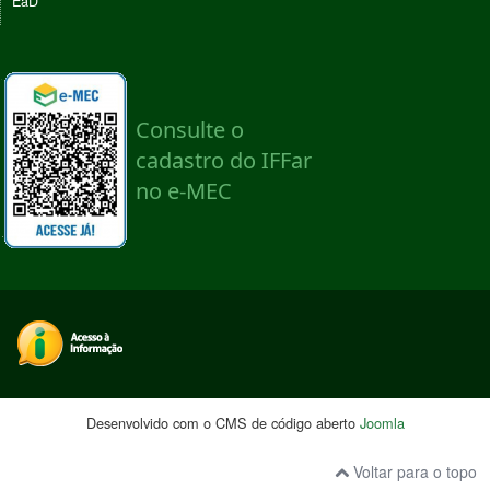
EaD
Desenvolvido com o CMS de código aberto
Joomla
Voltar para o topo