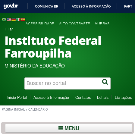
COMUNICA BR
ACESSO À INFORMAÇÃO
PARTI
IR
PARA
ACESSIBILIDADE
ALTO CONTRASTE
VLIBRAS
O
IFFar
CONTEÚDO
Instituto Federal
Farroupilha
MINISTÉRIO DA EDUCAÇÃO
Início Portal
Acesso à Informação
Contatos
Editais
Licitações
PÁGINA INICIAL
>
CALENDÁRIO
MENU