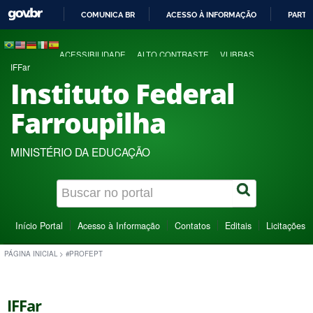
COMUNICA BR
ACESSO À INFORMAÇÃO
PARTI
IR
PARA
ACESSIBILIDADE
ALTO CONTRASTE
VLIBRAS
O
IFFar
CONTEÚDO
Instituto Federal
Farroupilha
MINISTÉRIO DA EDUCAÇÃO
Início Portal
Acesso à Informação
Contatos
Editais
Licitações
PÁGINA INICIAL
>
#PROFEPT
IFFar