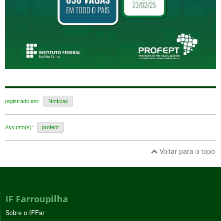
registrado em:
Notícias
Assunto(s):
profept
Voltar para o topo
IF Farroupilha
Sobre o IFFar