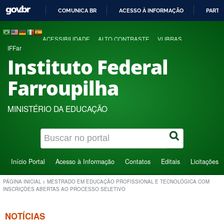
COMUNICA BR
ACESSO À INFORMAÇÃO
PARTI
IR
PARA
ACESSIBILIDADE
ALTO CONTRASTE
VLIBRAS
O
IFFar
CONTEÚDO
Instituto Federal
Farroupilha
MINISTÉRIO DA EDUCAÇÃO
Início Portal
Acesso à Informação
Contatos
Editais
Licitações
PÁGINA INICIAL
>
MESTRADO EM EDUCAÇÃO PROFISSIONAL E TECNOLÓGICA COM
INSCRIÇÕES ABERTAS AO PROCESSO SELETIVO
NOTÍCIAS