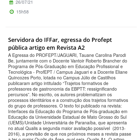
26/07/21
15h58
Servidora do IFFar, egressa do Profept
pública artigo em Revista A2
A Egressa do PROFEPT/JAGUARI, Tauane Carolina Parodi
Be, juntamente com o Docente Vantoir Roberto Brancher do
Programa de Pós-Graduação em Educação Profissional e
Tecnológica - ProfEPT / Campus Jaguari e a Docente Eliane
Quincozes Porto, lotada no Campus Júlio de Castilhos
publicaram artigo intitulado “Trajetos formativos de
professores de gastronomia da EBPTT: ressignificando
percursos”. No escrito, os autores problematizam os
processos identitários e a construção dos trajetos formativos
do grupo de professores. O texto foi publicado na revista:
Interfaces da Educação do Programa de Pós-graduação em
Educação da Universidade Estadual de Mato Grosso do Sul
(UEMS)/Unidade Universitária de Paranaíba, que apresenta
no atual Qualis a segunda maior avaliação possível (2013-
2016), a previsão de que nos próximos meses a revista passe
a ter o maior Qualis da Área, qual seja, Qualis A1. O artigo