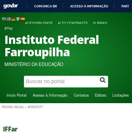
COMUNICA BR
ACESSO À INFORMAÇÃO
PARTI
IR
PARA
ACESSIBILIDADE
ALTO CONTRASTE
VLIBRAS
O
IFFar
CONTEÚDO
Instituto Federal
Farroupilha
MINISTÉRIO DA EDUCAÇÃO
Início Portal
Acesso à Informação
Contatos
Editais
Licitações
PÁGINA INICIAL
>
#PROFEPT
IFFar