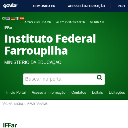
COMUNICA BR
ACESSO À INFORMAÇÃO
PARTI
IR
PARA
ACESSIBILIDADE
ALTO CONTRASTE
VLIBRAS
O
IFFar
CONTEÚDO
Instituto Federal
Farroupilha
MINISTÉRIO DA EDUCAÇÃO
Início Portal
Acesso à Informação
Contatos
Editais
Licitações
PÁGINA INICIAL
>
IFFAR PANAMBI
IFFar