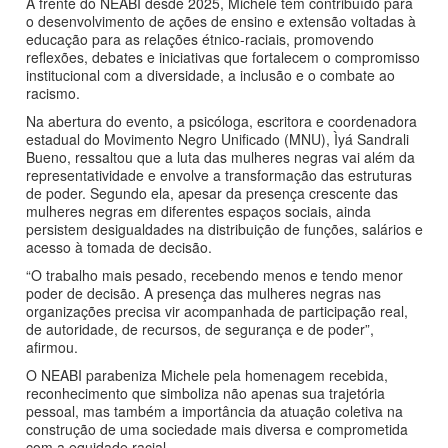
À frente do NEABI desde 2025, Michele tem contribuído para
o desenvolvimento de ações de ensino e extensão voltadas à
educação para as relações étnico-raciais, promovendo
reflexões, debates e iniciativas que fortalecem o compromisso
institucional com a diversidade, a inclusão e o combate ao
racismo.
Na abertura do evento, a psicóloga, escritora e coordenadora
estadual do Movimento Negro Unificado (MNU), Ìyá Sandrali
Bueno, ressaltou que a luta das mulheres negras vai além da
representatividade e envolve a transformação das estruturas
de poder. Segundo ela, apesar da presença crescente das
mulheres negras em diferentes espaços sociais, ainda
persistem desigualdades na distribuição de funções, salários e
acesso à tomada de decisão.
“O trabalho mais pesado, recebendo menos e tendo menor
poder de decisão. A presença das mulheres negras nas
organizações precisa vir acompanhada de participação real,
de autoridade, de recursos, de segurança e de poder”,
afirmou.
O NEABI parabeniza Michele pela homenagem recebida,
reconhecimento que simboliza não apenas sua trajetória
pessoal, mas também a importância da atuação coletiva na
construção de uma sociedade mais diversa e comprometida
com a equidade racial.