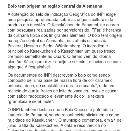
Bolo tem origem na região central da Alemanha
A obtenção do selo de Indicação Geográfica do INPI exige
uma pesquisa aprofundada sobre as origens culturais do
produto em questão. O Kaseküchen de Panambi, de acordo
com pesquisas realizadas por servidores do IFFar, é herança
da culinária típica dos imigrantes alemães. O bolo tem origem
na região central da Alemanha, nos atuais estados da
Baviera, Hessen e Baden-Württemberg. O ingrediente
principal do Kaseküchen é o Kässchmier, um queijo fresco
cremoso semelhante ao Quark. O termo vem do idioma
alemão: Käse, quer dizer queijo; e schmier, relaciona-se com
algo que é “espalhável”.
Os documentos do INPI descrevem o bolo como sendo
composto de “uma base de massa flora de cor caramelo,
untuosa, doce, de consistência dura e crocante”; e de um
recheio de queijo fresco de leite de vaca cru, ovos e açúcar
com sabor “adocicado e levemente ácido”, e textura
“granulosa e semi-mole”.
O INPI também destaca que o Bolo Quesco é patrimônio
imaterial de Panambi, sendo reconhecida oficialmente como
“a cidade do Kaseküchen”. O município comemora, em 24 de
julho, o Dia do Kaseküchen. A data é reconhecida no
Calendário de Eventos das datas oficiais e comemorativas de