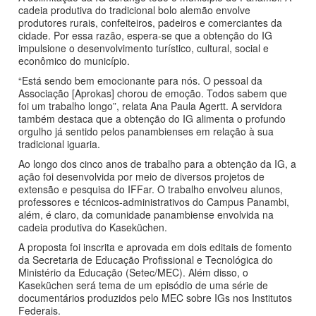
cadeia produtiva do tradicional bolo alemão envolve
produtores rurais, confeiteiros, padeiros e comerciantes da
cidade. Por essa razão, espera-se que a obtenção do IG
impulsione o desenvolvimento turístico, cultural, social e
econômico do município.
“Está sendo bem emocionante para nós. O pessoal da
Associação [Aprokas] chorou de emoção. Todos sabem que
foi um trabalho longo”, relata Ana Paula Agertt. A servidora
também destaca que a obtenção do IG alimenta o profundo
orgulho já sentido pelos panambienses em relação à sua
tradicional iguaria.
Ao longo dos cinco anos de trabalho para a obtenção da IG, a
ação foi desenvolvida por meio de diversos projetos de
extensão e pesquisa do IFFar. O trabalho envolveu alunos,
professores e técnicos-administrativos do Campus Panambi,
além, é claro, da comunidade panambiense envolvida na
cadeia produtiva do Kaseküchen.
A proposta foi inscrita e aprovada em dois editais de fomento
da Secretaria de Educação Profissional e Tecnológica do
Ministério da Educação (Setec/MEC). Além disso, o
Kaseküchen será tema de um episódio de uma série de
documentários produzidos pelo MEC sobre IGs nos Institutos
Federais.