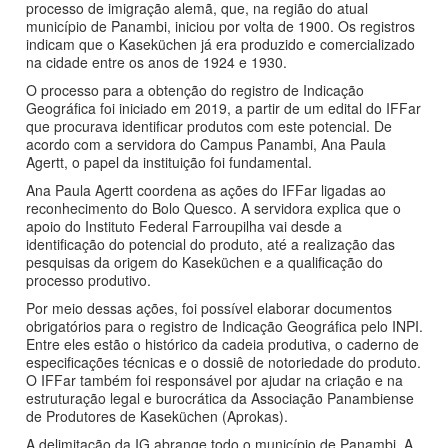
processo de imigração alemã, que, na região do atual
município de Panambi, iniciou por volta de 1900. Os registros
indicam que o Kaseküchen já era produzido e comercializado
na cidade entre os anos de 1924 e 1930.
O processo para a obtenção do registro de Indicação
Geográfica foi iniciado em 2019, a partir de um edital do IFFar
que procurava identificar produtos com este potencial. De
acordo com a servidora do Campus Panambi, Ana Paula
Agertt, o papel da instituição foi fundamental.
Ana Paula Agertt coordena as ações do IFFar ligadas ao
reconhecimento do Bolo Quesco. A servidora explica que o
apoio do Instituto Federal Farroupilha vai desde a
identificação do potencial do produto, até a realização das
pesquisas da origem do Kaseküchen e a qualificação do
processo produtivo.
Por meio dessas ações, foi possível elaborar documentos
obrigatórios para o registro de Indicação Geográfica pelo INPI.
Entre eles estão o histórico da cadeia produtiva, o caderno de
especificações técnicas e o dossiê de notoriedade do produto.
O IFFar também foi responsável por ajudar na criação e na
estruturação legal e burocrática da Associação Panambiense
de Produtores de Kaseküchen (Aprokas).
A delimitação da IG abrange todo o município de Panambi. A