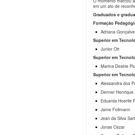
O momento marcou a co
em um ato de reconh
Graduados e gradu
Formação Pedagógic
Adriana Gonçalve
Superior em Tecnol
Junior Ott
Superior em Tecnolo
Marina Desirie P
Superior em Tecnol
Alessandra dos P
Denner Henrique
Eduarda Hoerlle R
Jaíne Follmann
Jean da Silva Sart
Jonas Cézar