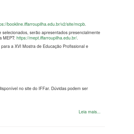
ps://bookline.iffarroupilha.edu.br/v2/site/mcpb
.
se selecionados, serão apresentados presencialmente
da MEPT:
https://mept.iffarroupilha.edu.br/
.
s para a XVI Mostra de Educação Profissional e
isponível no site do IFFar. Dúvidas podem ser
Leia mais...