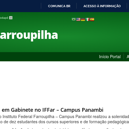
COMUNICA BR
ACESSO À INFORMAÇÃO
IR
 rodapé
4
PARA
O
Farroupilha
CONTEÚDO
Início Portal
A
u em Gabinete no IFFar – Campus Panambi
o Instituto Federal Farroupilha – Campus Panambi realizou a solenida
o de dez estudantes dos cursos superiores e de formação pedagógica