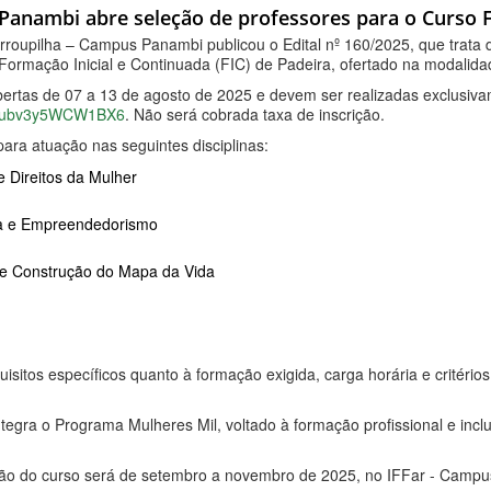
Panambi abre seleção de professores para o Curso F
arroupilha – Campus Panambi publicou o Edital nº 160/2025, que trata d
Formação Inicial e Continuada (FIC) de Padeira, ofertado na modalida
bertas de 07 a 13 de agosto de 2025 e devem ser realizadas exclusivame
6x9ubv3y5WCW1BX6
. Não será cobrada taxa de inscrição.
ara atuação nas seguintes disciplinas:
e Direitos da Mulher
ra e Empreendedorismo
e Construção do Mapa da Vida
isitos específicos quanto à formação exigida, carga horária e critério
ntegra o Programa Mulheres Mil, voltado à formação profissional e inc
ção do curso será de setembro a novembro de 2025, no IFFar - Campu