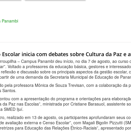
as Panambi
 Escolar inicia com debates sobre Cultura da Paz e 
arroupilha – Campus Panambi deu início, no dia 7 de agosto, ao curso
lar”. Voltado a professores da educação básica, gestores e interessado
eflexão e discussão sobre os principais aspectos da gestão escolar, c
 a partir de uma demanda da Secretaria Municipal de Educação de Pan
do pela professora Mônica de Souza Trevisan, com a colaboração da pr
s Santos.
contou com a apresentação do programa e orientações para elaboração 
a da Paz nas Escolas”, ministrada por Cristiane Barasuol, assistente
da SMED Ijuí.
ro, realizado em 13 de agosto, os participantes aprofundaram seus c
 de avaliação externa e Censo Escolar”, com Magali Bigolin Pizzutti (S
retrizes para Educação das Relações Étnico-Raciais”, apresentado po