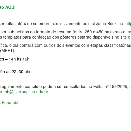
to AQUI.
er feitas até 4 de setembro, exclusivamente pelo sistema Bookline:
htt
 ser submetidos no formato de resumo (entre 250 e 450 palavras) e, 
s templates para confecção dos pôsteres estarão disponíveis no site 
fica, o dia contará com outros dois eventos com etapas classificatória
 (MEPT):
es – 14h às 16h
19h às 22h30min
 regulamento completo podem ser consultados no Edital nº 159/2025, d
sa.pb@iffarroupilha.edu.br
.
as Panambi