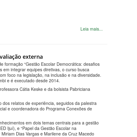
Leia mais...
avaliação externa
 de formação “Gestão Escolar Democrática: desafios
s em integrar equipes diretivas, o curso busca
om foco na legislação, na inclusão e na diversidade.
ambi e é executado desde 2014.
ofessora Cátia Keske e da bolsista Pabriciana
dos relatos de experiência, seguidos da palestra
 social e coordenadora do Programa Conexões de
onhecimentos em dois temas centrais para a gestão
MED Ijuí), e “Papel da Gestão Escolar na
r Miriam Dias Vargas e Marilene da Cruz Macedo