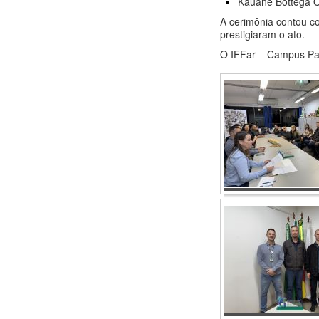
Kauane Bottega O
A cerimônia contou c
prestigiaram o ato.
O IFFar – Campus Pana