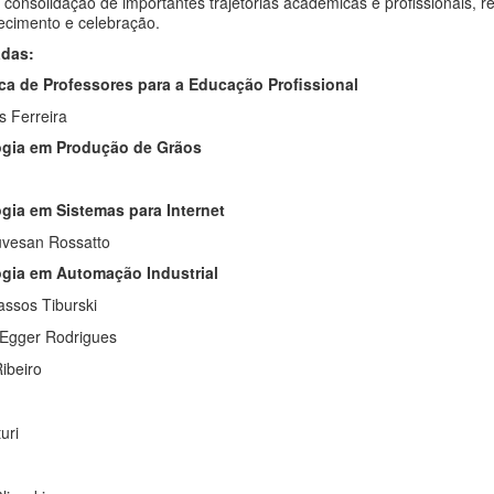
nsolidação de importantes trajetórias acadêmicas e profissionais, re
ecimento e celebração.
adas:
a de Professores para a Educação Profissional
s Ferreira
ogia em Produção de Grãos
gia em Sistemas para Internet
iuvesan Rossatto
ogia em Automação Industrial
assos Tiburski
 Egger Rodrigues
ibeiro
uri