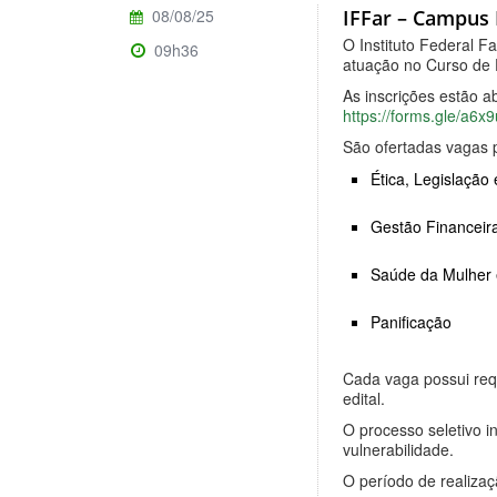
08/08/25
IFFar – Campus 
O Instituto Federal F
09h36
atuação no Curso de 
As inscrições estão a
https://forms.gle/a
São ofertadas vagas p
Ética, Legislação 
Gestão Financei
Saúde da Mulher 
Panificação
Cada vaga possui requ
edital.
O processo seletivo i
vulnerabilidade.
O período de realiza