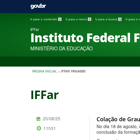
Ir para o conteúdo
1
Ir para o menu
2
Ir para a busca
3
Ir para o
IFFar
Instituto Federal 
MINISTÉRIO DA EDUCAÇÃO
PÁGINA INICIAL
>
IFFAR PANAMBI
IFFar
20/08/25
Colação de Gra
No dia 18 de agosto, 
11h31
conclusão da formaçã