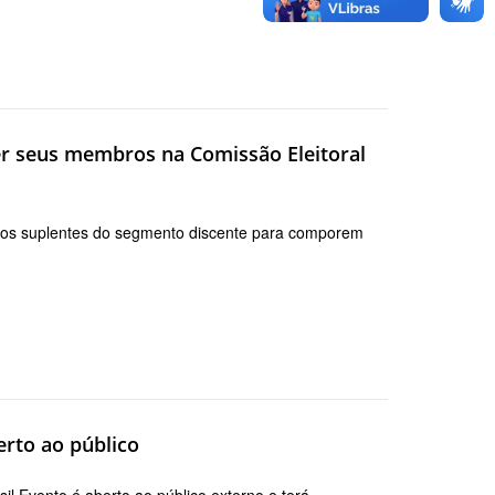
er seus membros na Comissão Eleitoral
bros suplentes do segmento discente para comporem
rto ao público
il Evento é aberto ao público externo e terá