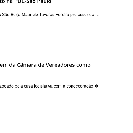
to na PUC-São Paulo
s São Borja Maurício Tavares Pereira professor de …
gem da Câmara de Vereadores como
nageado pela casa legislativa com a condecoração �