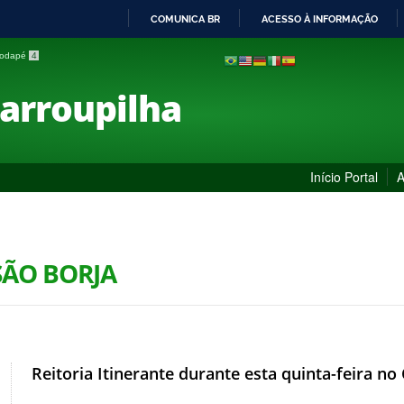
COMUNICA BR
ACESSO À INFORMAÇÃO
IR
 rodapé
4
PARA
O
Farroupilha
CONTEÚDO
Início Portal
A
SÃO BORJA
Reitoria Itinerante durante esta quinta-feira n