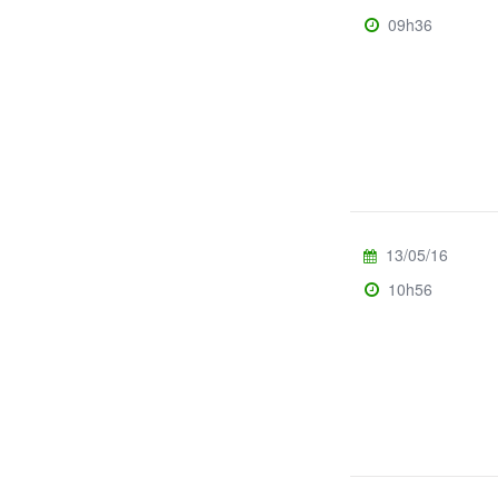
09h36
13/05/16
10h56