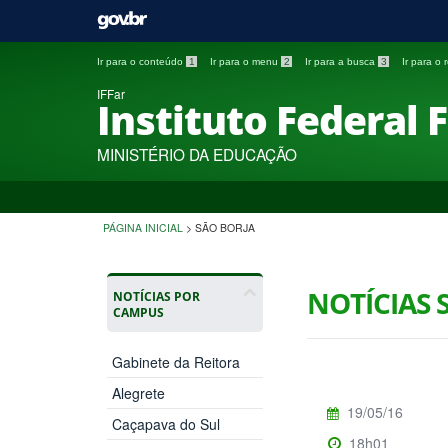
Ir para o conteúdo
1
Ir para o menu
2
Ir para a busca
3
Ir para o
IFFar
Instituto Federal 
MINISTÉRIO DA EDUCAÇÃO
PÁGINA INICIAL
>
SÃO BORJA
NOTÍCIAS 
NOTÍCIAS POR
CAMPUS
Gabinete da Reitora
Alegrete
19/05/16
Caçapava do Sul
18h01